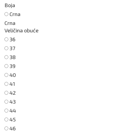
Boja
Crna
Crna
Veličina obuće
36
37
38
39
40
41
42
43
44
45
46