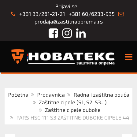
Prijavi se
+381 33/261-21-21
,
+381 60/6233-935
prodaja@zastitnaoprema.rs
Facebook
Instagram
LinkedIn
TOGG
Početna
Prodavnica
Radna i zaštitna obuća
Zaštitne cipele (S1, S2, S3...)
Zaštitne cipele duboke
PARS HSC 111 S3 ZAšTITNE DUBOKE CIPELE 44