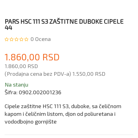
PARS HSC 111 S3 ZAŠTITNE DUBOKE CIPELE
44
0
Ocena
1.860,00 RSD
1.860,00 RSD
(Prodajna cena bez PDV-a)
1.550,00 RSD
Na stanju
Šifra:
0902.002001236
Cipele zaštitne HSC 111 S3, duboke, sa čeličnom
kapom i čeličnim listom, djon od poliuretana i
vododbojno gornjište