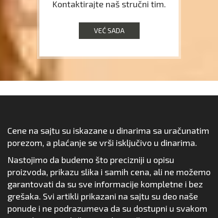
Kontaktirajte naš stručni tim.
VEĆ SADA
Cene na sajtu su iskazane u dinarima sa uračunatim
porezom, a plaćanje se vrši isključivo u dinarima.
Nastojimo da budemo što precizniji u opisu
proizvoda, prikazu slika i samih cena, ali ne možemo
garantovati da su sve informacije kompletne i bez
grešaka. Svi artikli prikazani na sajtu su deo naše
ponude i ne podrazumeva da su dostupni u svakom