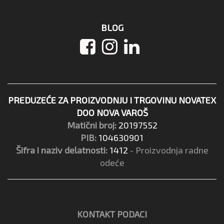
BLOG
PREDUZEĆE ZA PROIZVODNJU I TRGOVINU NOVATEX
DOO NOVA VAROŠ
Matični broj:
20197552
PIB:
104630901
Šifra i naziv delatnosti:
1412
- Proizvodnja radne
odeće
KONTAKT PODACI