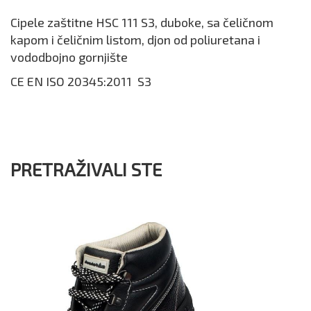
Cipele zaštitne HSC 111 S3, duboke, sa čeličnom
kapom i čeličnim listom, djon od poliuretana i
vododbojno gornjište
CE EN ISO 20345:2011 S3
PRETRAŽIVALI STE