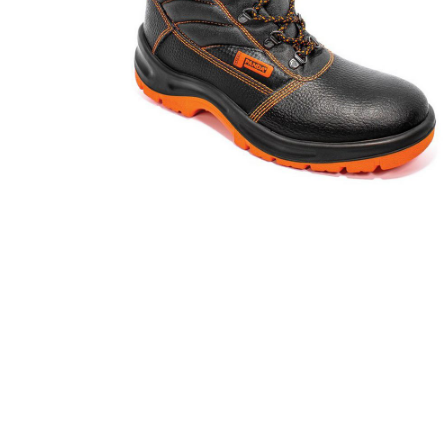
SRC
duboke
zaštitne
cipele
sa
ojačanjem