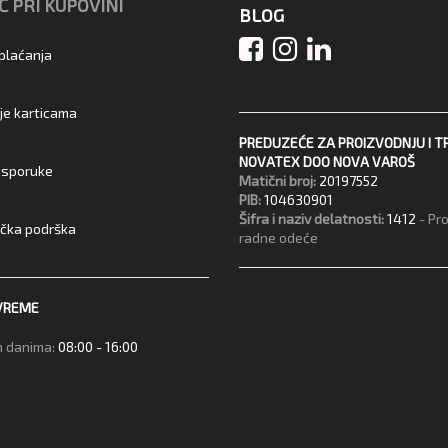
 PRI KUPOVINI
BLOG
 plaćanja
je karticama
PREDUZEĆE ZA PROIZVODNJU I T
NOVATEX DOO NOVA VAROŠ
 isporuke
Matični broj:
20197552
PIB:
104630901
Šifra i naziv delatnosti:
1412
- Pr
ička podrška
radne odeće
VREME
 danima:
08:00 - 16:00