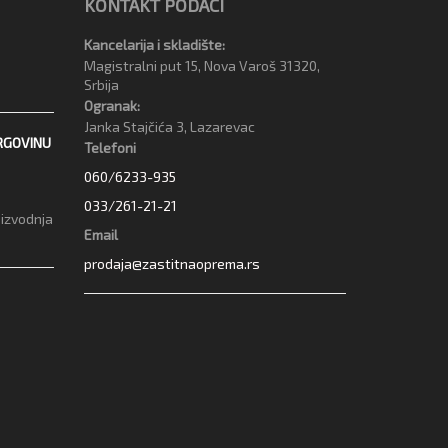
KONTAKT PODACI
Kancelarija i skladište:
Magistralni put 15, Nova Varoš 31320,
Srbija
Ogranak:
Janka Stajčića 3, Lazarevac
RGOVINU
Telefoni
060/6233-935
033/261-21-21
oizvodnja
Email
prodaja@zastitnaoprema.rs