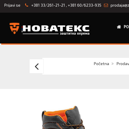
Prijavi se
+381 33/261-21-21
,
+381 60/6233-935
prodaja@z
PO
CANIS
Početna
Prodav
CXS
STONE
MARBLE
S3