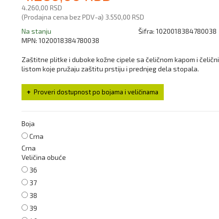
4.260,00 RSD
(Prodajna cena bez PDV-a)
3.550,00 RSD
Na stanju
Šifra:
1020018384780038
MPN:
1020018384780038
Zaštitne plitke i duboke kožne cipele sa čeličnom kapom i čeličn
listom koje pružaju zaštitu prstiju i prednjeg dela stopala.
Proveri dostupnost po bojama i veličinama
Boja
Crna
Crna
Veličina obuće
36
37
38
39