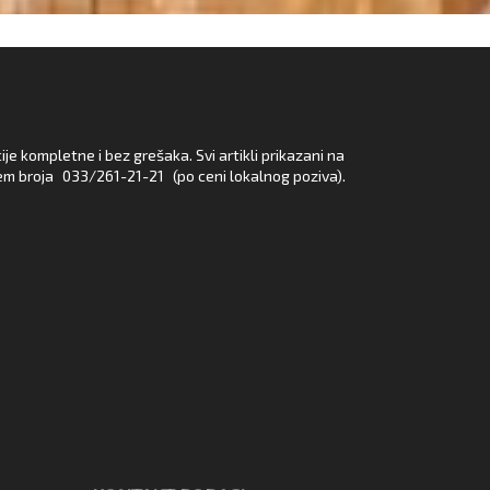
e kompletne i bez grešaka. Svi artikli prikazani na
em broja
033/261-21-21
(po ceni lokalnog poziva).