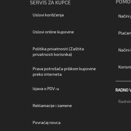
POMOĆ
SERVIS ZA KUPCE
Uslovi korišćenja
Načini
Uslovi online kupovine
Plaćan
Politika privatnosti (Zaštita
Načini
privatnosti korisnika)
Korisn
Prava potrošača prilikom kupovine
preko interneta
Izjava o PDV-u
RADNO 
Radnim
Reklamacije i zamene
Povraćaj novca