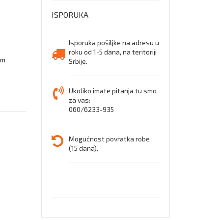
dubok
ISPORUKA
zaštit
cipele
Isporuka pošiljke na adresu u
roku od 1-5 dana, na teritoriji
im
Srbije.
Ukoliko imate pitanja tu smo
za vas:
060/6233-935
Mogućnost povratka robe
(15 dana).