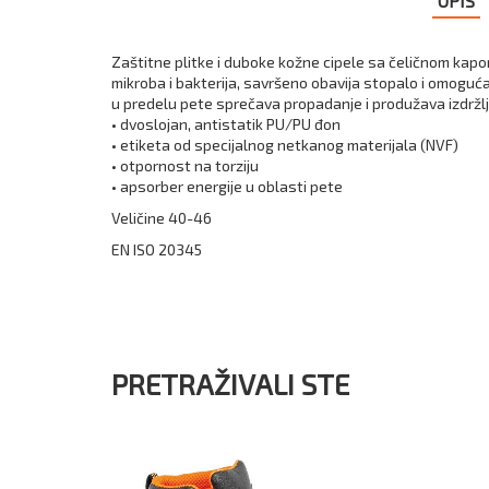
OPIS
Zaštitne plitke i duboke kožne cipele sa čeličnom kapom
mikroba i bakterija, savršeno obavija stopalo i omoguć
u predelu pete sprečava propadanje i produžava izdržlji
• dvoslojan, antistatik PU/PU đon
• etiketa od specijalnog netkanog materijala (NVF)
• otpornost na torziju
• apsorber energije u oblasti pete
Veličine 40-46
EN ISO 20345
PRETRAŽIVALI STE