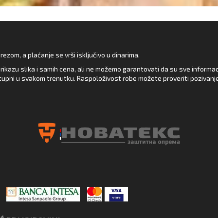
zom, a plaćanje se vrši isključivo u dinarima.
rikazu slika i samih cena, ali ne možemo garantovati da su sve informacij
upni u svakom trenutku. Raspoloživost robe možete proveriti pozivanj