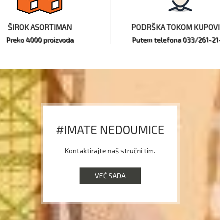
ŠIROK ASORTIMAN
PODRŠKA TOKOM KUPOV
Preko 4000 proizvoda
Putem telefona 033/261-21
#IMATE NEDOUMICE
Kontaktirajte naš stručni tim.
VEĆ SADA