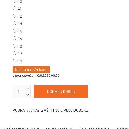
40
41
42
43
44
45
46
47
48
Na stanju:
>24 kom.
Lager osvežen: 6.8.2026 09:56
POVRATAK NA:
ZAŠTITNE CIPELE DUBOKE