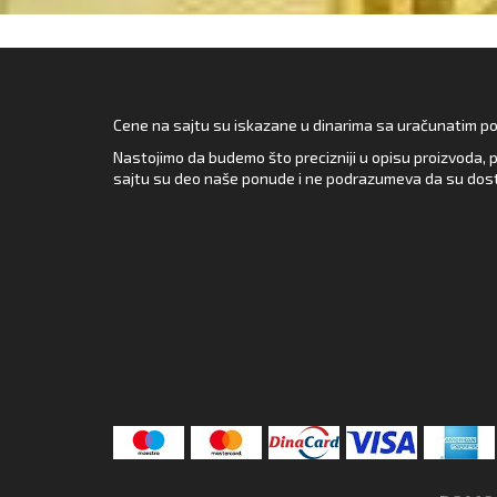
Cene na sajtu su iskazane u dinarima sa uračunatim pore
Nastojimo da budemo što precizniji u opisu proizvoda, p
sajtu su deo naše ponude i ne podrazumeva da su dost