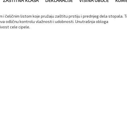
ZAŠTITNA KLASA
DEKLARACIJE
VISINA OBUCE
KOME
 i čeličnim listom koje pružaju zaštitu prstiju i prednjeg dela stopala. 
ava odličnu kontrolu vlažnosti i udobnosti. Unutrašnja obloga
vost cele cipele.