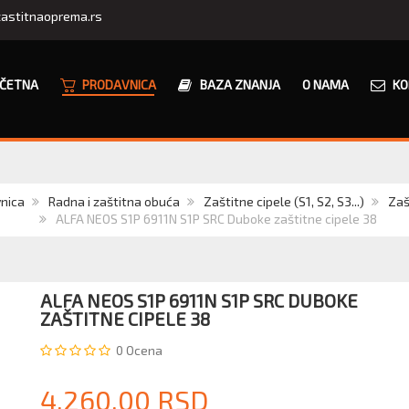
astitnaoprema.rs
ČETNA
PRODAVNICA
BAZA ZNANJA
O NAMA
KO
nica
Radna i zaštitna obuća
Zaštitne cipele (S1, S2, S3...)
Zaš
ALFA NEOS S1P 6911N S1P SRC Duboke zaštitne cipele 38
ALFA NEOS S1P 6911N S1P SRC DUBOKE
ZAŠTITNE CIPELE 38
0
Ocena
4.260,00 RSD