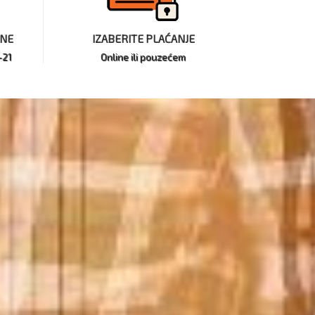
INE
IZABERITE PLAĆANJE
-21
Online ili pouzećem