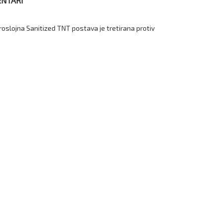
NTARI
Troslojna Sanitized TNT postava je tretirana protiv