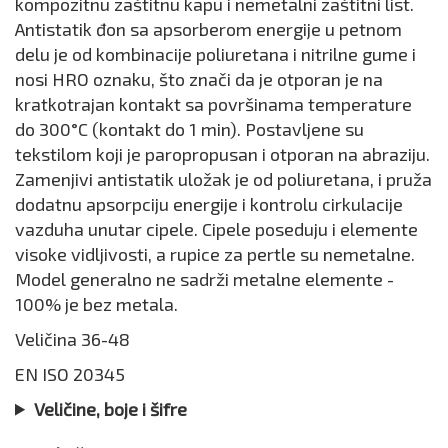
kompozitnu zaštitnu kapu i nemetalni zaštitni list.
Antistatik đon sa apsorberom energije u petnom
delu je od kombinacije poliuretana i nitrilne gume i
nosi HRO oznaku, što znači da je otporan je na
kratkotrajan kontakt sa površinama temperature
do 300°C (kontakt do 1 min). Postavljene su
tekstilom koji je paropropusan i otporan na abraziju.
Zamenjivi antistatik uložak je od poliuretana, i pruža
dodatnu apsorpciju energije i kontrolu cirkulacije
vazduha unutar cipele. Cipele poseduju i elemente
visoke vidljivosti, a rupice za pertle su nemetalne.
Model generalno ne sadrži metalne elemente -
100% je bez metala.
Veličina 36-48
EN ISO 20345
Veličine, boje i šifre