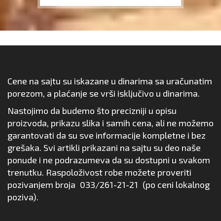
Cene na sajtu su iskazane u dinarima sa uračunatim
porezom, a plaćanje se vrši isključivo u dinarima.
Nastojimo da budemo što precizniji u opisu
proizvoda, prikazu slika i samih cena, ali ne možemo
garantovati da su sve informacije kompletne i bez
grešaka. Svi artikli prikazani na sajtu su deo naše
ponude i ne podrazumeva da su dostupni u svakom
trenutku. Raspoloživost robe možete proveriti
pozivanjem broja
033/261-21-21
(po ceni lokalnog
poziva).