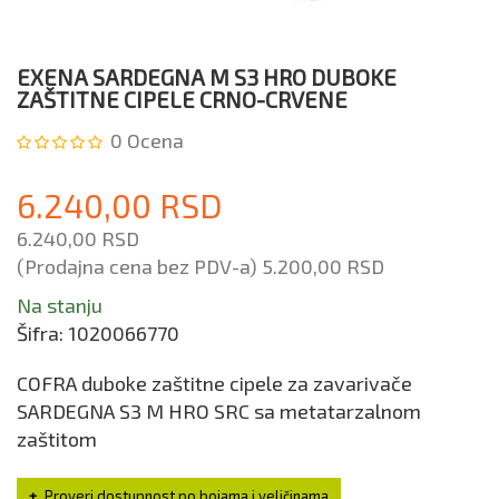
EXENA SARDEGNA M S3 HRO DUBOKE
ZAŠTITNE CIPELE CRNO-CRVENE
0
Ocena
6.240,00 RSD
6.240,00 RSD
(Prodajna cena bez PDV-a)
5.200,00 RSD
Na stanju
Šifra:
1020066770
COFRA duboke zaštitne cipele za zavarivače
SARDEGNA S3 M HRO SRC sa metatarzalnom
zaštitom
Proveri dostupnost po bojama i veličinama