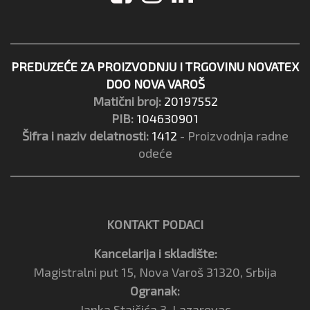
PREDUZEĆE ZA PROIZVODNJU I TRGOVINU NOVATEX
DOO NOVA VAROŠ
Matični broj:
20197552
PIB:
104630901
Šifra i naziv delatnosti:
1412
- Proizvodnja radne
odeće
KONTAKT PODACI
Kancelarija i skladište:
Magistralni put 15, Nova Varoš 31320, Srbija
Ogranak:
Janka Stajčića 3, Lazarevac