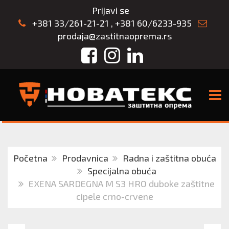
Prijavi se
+381 33/261-21-21
,
+381 60/6233-935
prodaja@zastitnaoprema.rs
Facebook
Instagram
LinkedIn
TOGG
Početna
Prodavnica
Radna i zaštitna obuća
Specijalna obuća
EXENA SARDEGNA M S3 HRO duboke zaštitne
cipele crno-crvene