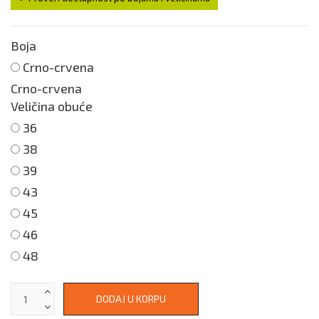
Boja
Crno-crvena
Crno-crvena
Veličina obuće
36
38
39
43
45
46
48