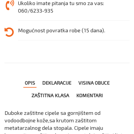
Ukoliko imate pitanja tu smo za vas:
060/6233-935
Mogućnost povratka robe (15 dana).
OPIS
DEKLARACIJE
VISINA OBUCE
ZAŠTITNA KLASA
KOMENTARI
Duboke zaštitne cipele sa gornjištem od
vodoodbojne kože,sa krutom zaštitom
metatarzalnog dela stopala. Cipele imaju