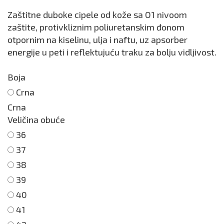
Zaštitne duboke cipele od kože sa O1 nivoom
zaštite, protivkliznim poliuretanskim đonom
otpornim na kiselinu, ulja i naftu, uz apsorber
energije u peti i reflektujuću traku za bolju vidljivost.
Boja
Crna
Crna
Veličina obuće
36
37
38
39
40
41