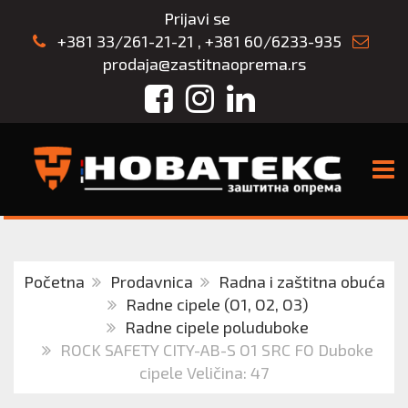
Prijavi se
+381 33/261-21-21
,
+381 60/6233-935
prodaja@zastitnaoprema.rs
Facebook
Instagram
LinkedIn
TOGG
Početna
Prodavnica
Radna i zaštitna obuća
Radne cipele (O1, O2, O3)
Radne cipele poluduboke
ROCK SAFETY CITY-AB-S O1 SRC FO Duboke
cipele Veličina: 47