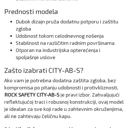
Prednosti modela
Dubok dizajn pruža dodatnu potporu i zaštitu
zgloba
Udobnost tokom celodnevnog nošenja
Stabilnost na različitim radnim površinama
Otporan na industrijska opterećenja i
spoljašnje uslove
Zašto izabrati CITY-AB-S?
Ako vam je potrebna dodatna zaštita zgloba, bez
kompromisa po pitanju udobnosti i protivkliznosti,
ROCK SAFETY CITY-AB-S
je pravi izbor. Zahvaljujući
reflektujućoj traci i robusnoj konstrukciji, ovaj model
je idealan za sve koji rade u zahtevnim okruženjima,
ali ne zahtevaju čeličnu kapu.