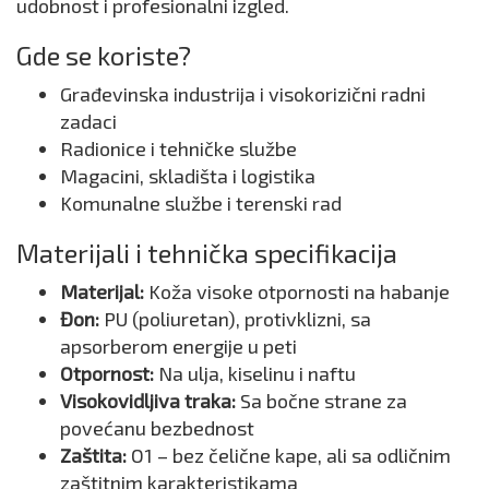
udobnost i profesionalni izgled.
Gde se koriste?
Građevinska industrija i visokorizični radni
zadaci
Radionice i tehničke službe
Magacini, skladišta i logistika
Komunalne službe i terenski rad
Materijali i tehnička specifikacija
Materijal:
Koža visoke otpornosti na habanje
Đon:
PU (poliuretan), protivklizni, sa
apsorberom energije u peti
Otpornost:
Na ulja, kiselinu i naftu
Visokovidljiva traka:
Sa bočne strane za
povećanu bezbednost
Zaštita:
O1 – bez čelične kape, ali sa odličnim
zaštitnim karakteristikama