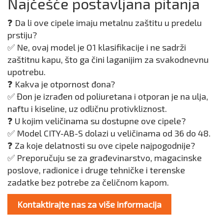
Najčešće postavljana pitanja
❓ Da li ove cipele imaju metalnu zaštitu u predelu
prstiju?
✅ Ne, ovaj model je O1 klasifikacije i ne sadrži
zaštitnu kapu, što ga čini laganijim za svakodnevnu
upotrebu.
❓ Kakva je otpornost đona?
✅ Đon je izrađen od poliuretana i otporan je na ulja,
naftu i kiseline, uz odličnu protivkliznost.
❓ U kojim veličinama su dostupne ove cipele?
✅ Model CITY-AB-S dolazi u veličinama od 36 do 48.
❓ Za koje delatnosti su ove cipele najpogodnije?
✅ Preporučuju se za građevinarstvo, magacinske
poslove, radionice i druge tehničke i terenske
zadatke bez potrebe za čeličnom kapom.
Kontaktirajte nas za više informacija