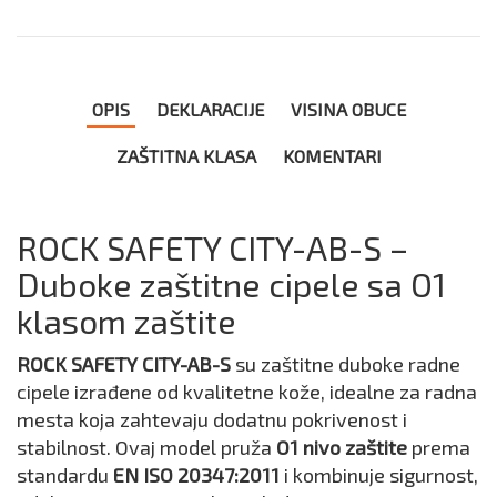
OPIS
DEKLARACIJE
VISINA OBUCE
ZAŠTITNA KLASA
KOMENTARI
ROCK SAFETY CITY-AB-S –
Duboke zaštitne cipele sa O1
klasom zaštite
ROCK SAFETY CITY-AB-S
su zaštitne duboke radne
cipele izrađene od kvalitetne kože, idealne za radna
mesta koja zahtevaju dodatnu pokrivenost i
stabilnost. Ovaj model pruža
O1 nivo zaštite
prema
standardu
EN ISO 20347:2011
i kombinuje sigurnost,