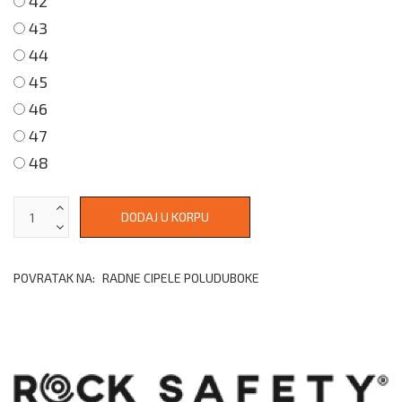
42
43
44
45
46
47
48
POVRATAK NA:
RADNE CIPELE POLUDUBOKE