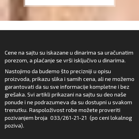
Cene na sajtu su iskazane u dinarima sa uračunatim
porezom, a plaćanje se vrši isključivo u dinarima.
Nastojimo da budemo što precizniji u opisu
proizvoda, prikazu slika i samih cena, ali ne možemo
garantovati da su sve informacije kompletne i bez
grešaka. Svi artikli prikazani na sajtu su deo naše
ponude i ne podrazumeva da su dostupni u svakom
trenutku. Raspoloživost robe možete proveriti
pozivanjem broja
033/261-21-21
(po ceni lokalnog
poziva).