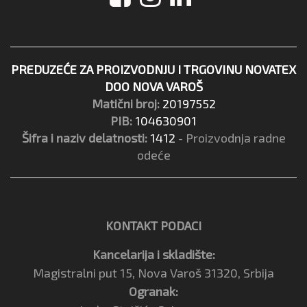
PREDUZEĆE ZA PROIZVODNJU I TRGOVINU NOVATEX
DOO NOVA VAROŠ
Matični broj:
20197552
PIB:
104630901
Šifra i naziv delatnosti:
1412
- Proizvodnja radne
odeće
KONTAKT PODACI
Kancelarija i skladište:
Magistralni put 15, Nova Varoš 31320, Srbija
Ogranak: