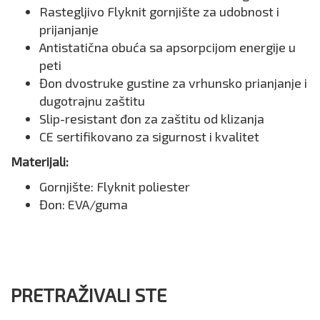
Rastegljivo Flyknit gornjište za udobnost i
prijanjanje
Antistatična obuća sa apsorpcijom energije u
peti
Đon dvostruke gustine za vrhunsko prianjanje i
dugotrajnu zaštitu
Slip-resistant đon za zaštitu od klizanja
CE sertifikovano za sigurnost i kvalitet
Materijali:
Gornjište: Flyknit poliester
Đon: EVA/guma
PRETRAŽIVALI STE