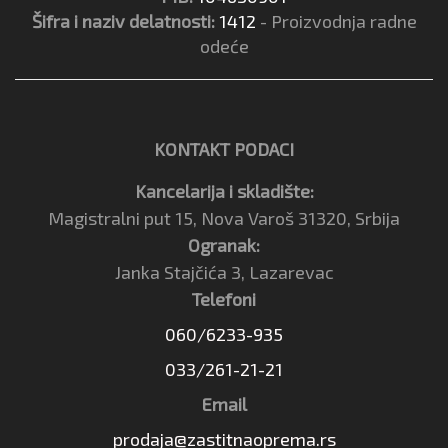
Šifra i naziv delatnosti:
1412
- Proizvodnja radne
odeće
KONTAKT PODACI
Kancelarija i skladište:
Magistralni put 15, Nova Varoš 31320, Srbija
Ogranak:
Janka Stajčića 3, Lazarevac
Telefoni
060/6233-935
033/261-21-21
Email
prodaja@zastitnaoprema.rs