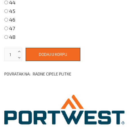
44
45
46
47
48
POVRATAK NA:
RADNE CIPELE PLITKE