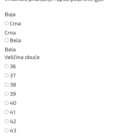
Boja
Crna
Crna
Bela
Bela
Veličina obuće
36
37
38
39
40
41
42
43