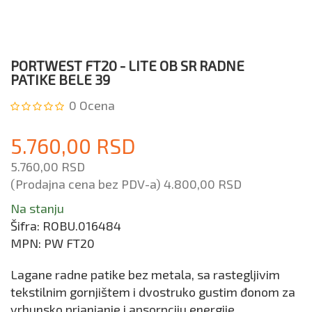
PORTWEST FT20 - LITE OB SR RADNE
PATIKE BELE 39
0
Ocena
5.760,00 RSD
5.760,00 RSD
(Prodajna cena bez PDV-a)
4.800,00 RSD
Na stanju
Šifra:
ROBU.016484
MPN:
PW FT20
Lagane radne patike bez metala, sa rastegljivim
tekstilnim gornjištem i dvostruko gustim đonom za
vrhunsko prianjanje i apsorpciju energije.