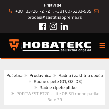
Prijavi se
+381 33/261-21-21
,
+381 60/6233-935
prodaja@zastitnaoprema.rs
Facebook
Instagram
LinkedIn
TOGG
Početna
Prodavnica
Radna i zaštitna obuća
Radne cipele (O1, O2, O3)
Radne cipele plitke
PORTWEST FT20 - Lite OB SR radne patike
Bele 39