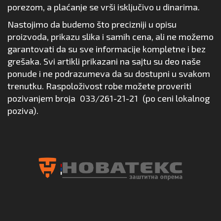
porezom, a plaćanje se vrši isključivo u dinarima.
Nastojimo da budemo što precizniji u opisu
proizvoda, prikazu slika i samih cena, ali ne možemo
garantovati da su sve informacije kompletne i bez
grešaka. Svi artikli prikazani na sajtu su deo naše
ponude i ne podrazumeva da su dostupni u svakom
trenutku. Raspoloživost robe možete proveriti
pozivanjem broja
033/261-21-21
(po ceni lokalnog
poziva).