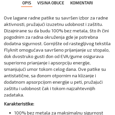
OPIS
VISINA OBUCE
KOMENTARI
Ove lagane radne patike su savršen izbor za radne
aktivnosti, pružajući izuzetnu udobnost i zaštitu.
Dizajnirane su da budu 100% bez metala, što ih čini
pogodnim za radna okruženja gde je potrebna
dodatna sigurnost. Gornjište od rastegljivog tekstila
Flyknit omogućava savršeno prijanjanje uz stopalo,
dok dvostruko gusti đon od EVA/gume osigurava
superiorno prianjanje i apsorpciju energije,
smanjujući umor tokom celog dana. Ove patike su
antistatične, sa đonom otpornim na klizanje i
dodatnom apsorpcijom energije u peti, pružajući
zaštitu i udobnost čak i tokom najzahtevnijih
zadataka.
Karakteristike:
100% bez metala za maksimalnu sigurnost