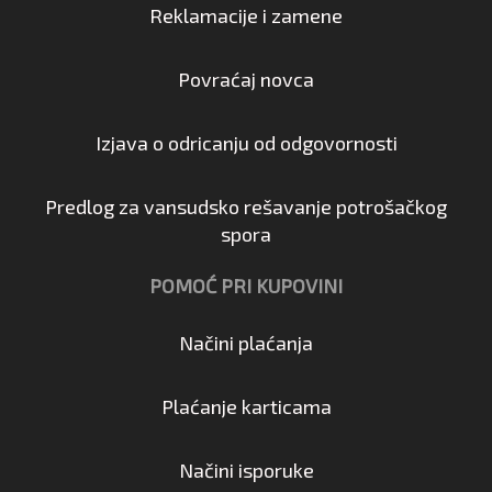
Reklamacije i zamene
Povraćaj novca
Izjava o odricanju od odgovornosti
Predlog za vansudsko rešavanje potrošačkog
spora
POMOĆ PRI KUPOVINI
Načini plaćanja
Plaćanje karticama
Načini isporuke