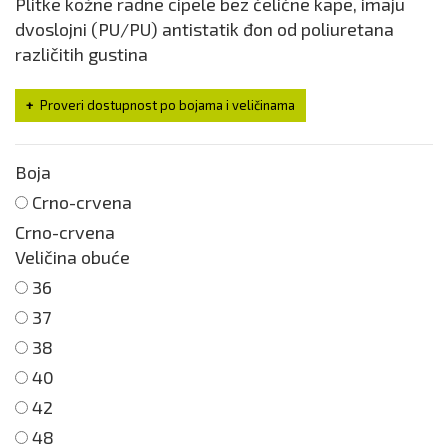
Plitke kožne radne cipele bez čelične kape, imaju
dvoslojni (PU/PU) antistatik đon od poliuretana
različitih gustina
Proveri dostupnost po bojama i veličinama
Boja
Crno-crvena
Crno-crvena
Veličina obuće
36
37
38
40
42
48