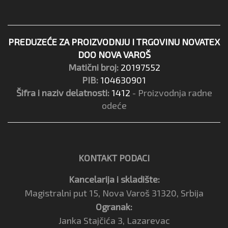
PREDUZEĆE ZA PROIZVODNJU I TRGOVINU NOVATEX
DOO NOVA VAROŠ
Matični broj:
20197552
PIB:
104630901
Šifra i naziv delatnosti:
1412
- Proizvodnja radne
odeće
KONTAKT PODACI
Kancelarija i skladište:
Magistralni put 15, Nova Varoš 31320, Srbija
Ogranak:
Janka Stajčića 3, Lazarevac