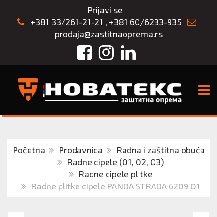
Prijavi se
+381 33/261-21-21
,
+381 60/6233-935
prodaja@zastitnaoprema.rs
Facebook
Instagram
LinkedIn
TOGG
Početna
Prodavnica
Radna i zaštitna obuća
Radne cipele (O1, O2, O3)
Radne cipele plitke
Radne plitke cipele PANDA STRADA 6209 O1