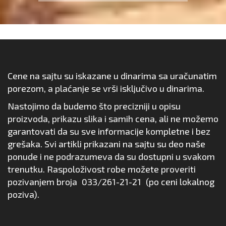
Cene na sajtu su iskazane u dinarima sa uračunatim
porezom, a plaćanje se vrši isključivo u dinarima.
Nastojimo da budemo što precizniji u opisu
proizvoda, prikazu slika i samih cena, ali ne možemo
garantovati da su sve informacije kompletne i bez
grešaka. Svi artikli prikazani na sajtu su deo naše
ponude i ne podrazumeva da su dostupni u svakom
trenutku. Raspoloživost robe možete proveriti
pozivanjem broja
033/261-21-21
(po ceni lokalnog
poziva).