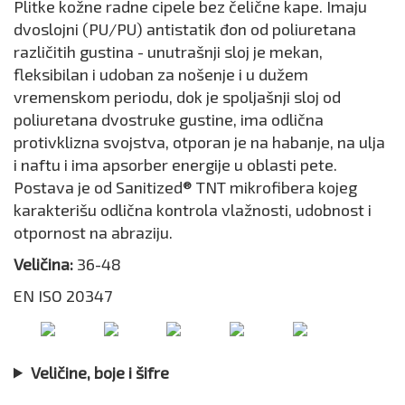
Plitke kožne radne cipele bez čelične kape. Imaju
dvoslojni (PU/PU) antistatik đon od poliuretana
različitih gustina - unutrašnji sloj je mekan,
fleksibilan i udoban za nošenje i u dužem
vremenskom periodu, dok je spoljašnji sloj od
poliuretana dvostruke gustine, ima odlična
protivklizna svojstva, otporan je na habanje, na ulja
i naftu i ima apsorber energije u oblasti pete.
Postava je od Sanitized® TNT mikrofibera kojeg
karakterišu odlična kontrola vlažnosti, udobnost i
otpornost na abraziju.
Veličina:
36-48
EN ISO 20347
Veličine, boje i šifre