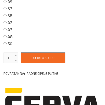
49
37
38
42
43
48
50
POVRATAK NA:
RADNE CIPELE PLITKE