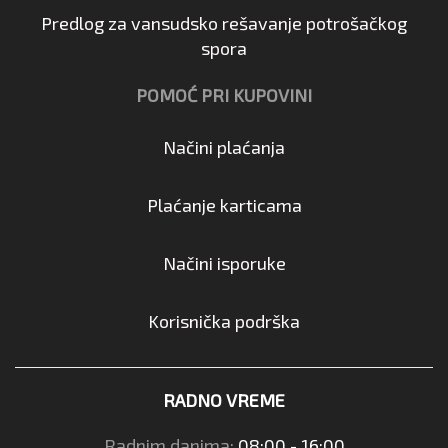
Predlog za vansudsko rešavanje potrošačkog
spora
POMOĆ PRI KUPOVINI
Načini plaćanja
Plaćanje karticama
Načini isporuke
Korisnička podrška
RADNO VREME
Radnim danima:
08:00 - 16:00