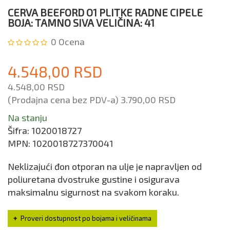
CERVA BEEFORD O1 PLITKE RADNE CIPELE
BOJA: TAMNO SIVA VELIČINA: 41
0
Ocena
4.548,00 RSD
4.548,00 RSD
(Prodajna cena bez PDV-a)
3.790,00 RSD
Na stanju
Šifra:
1020018727
MPN:
1020018727370041
Neklizajući đon otporan na ulje je napravljen od
poliuretana dvostruke gustine i osigurava
maksimalnu sigurnost na svakom koraku.
Proveri dostupnost po bojama i veličinama