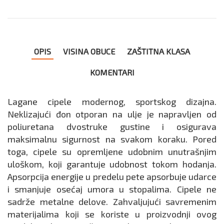
OPIS
VISINA OBUCE
ZAŠTITNA KLASA
KOMENTARI
Lagane cipele modernog, sportskog dizajna.
Neklizajući đon otporan na ulje je napravljen od
poliuretana dvostruke gustine i osigurava
maksimalnu sigurnost na svakom koraku. Pored
toga, cipele su opremljene udobnim unutrašnjim
uloškom, koji garantuje udobnost tokom hodanja.
Apsorpcija energije u predelu pete apsorbuje udarce
i smanjuje osećaj umora u stopalima. Cipele ne
sadrže metalne delove. Zahvaljujući savremenim
materijalima koji se koriste u proizvodnji ovog