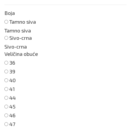
Boja
Tamno siva
Tamno siva
Sivo-crna
Sivo-crna
Veličina obuće
36
39
40
41
44
45
46
47