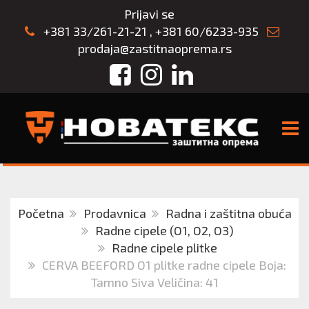
Prijavi se
+381 33/261-21-21
,
+381 60/6233-935
prodaja@zastitnaoprema.rs
Facebook
Instagram
LinkedIn
TOGG
Početna
Prodavnica
Radna i zaštitna obuća
Radne cipele (O1, O2, O3)
Radne cipele plitke
CERVA BEEFORD O1 plitke radne cipele Boja:
Tamno Siva Veličina: 41