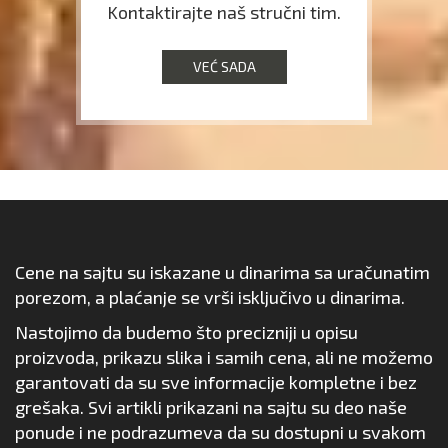
Kontaktirajte naš stručni tim.
VEĆ SADA
Cene na sajtu su iskazane u dinarima sa uračunatim
porezom, a plaćanje se vrši isključivo u dinarima.
Nastojimo da budemo što precizniji u opisu
proizvoda, prikazu slika i samih cena, ali ne možemo
garantovati da su sve informacije kompletne i bez
grešaka. Svi artikli prikazani na sajtu su deo naše
ponude i ne podrazumeva da su dostupni u svakom