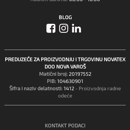
BLOG
PREDUZEĆE ZA PROIZVODNJU I TRGOVINU NOVATEX
DOO NOVA VAROŠ
Matični broj:
20197552
PIB:
104630901
Šifra i naziv delatnosti:
1412
- Proizvodnja radne
odeće
KONTAKT PODACI