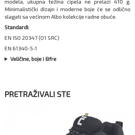
modela, ukupna težina cipela ne prelazi 410 g.
Minimalistički dizajn i moderne boje će se odlično
slagati sa većinom Albo kolekcije radne obuće.
Standardi:
EN ISO 20347 (O1 SRC)
EN 61340-5-1
Veličine, boje i šifre
PRETRAŽIVALI STE