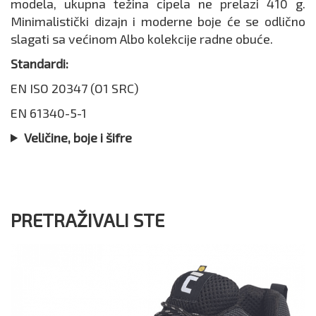
modela, ukupna težina cipela ne prelazi 410 g.
Minimalistički dizajn i moderne boje će se odlično
slagati sa većinom Albo kolekcije radne obuće.
Standardi:
EN ISO 20347 (O1 SRC)
EN 61340-5-1
Veličine, boje i šifre
PRETRAŽIVALI STE