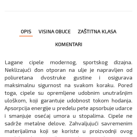
OPIS
VISINA OBUCE
ZAŠTITNA KLASA
KOMENTARI
Lagane cipele modernog, sportskog dizajna.
Neklizajući đon otporan na ulje je napravljen od
poliuretana dvostruke gustine i osigurava
maksimalnu sigurnost na svakom koraku. Pored
toga, cipele su opremljene udobnim unutrašnjim
uloškom, koji garantuje udobnost tokom hodanja.
Apsorpcija energije u predelu pete apsorbuje udarce
i smanjuje osećaj umora u stopalima. Cipele ne
sadrže metalne delove. Zahvaljujući savremenim
materijalima koji se koriste u proizvodnji ovog