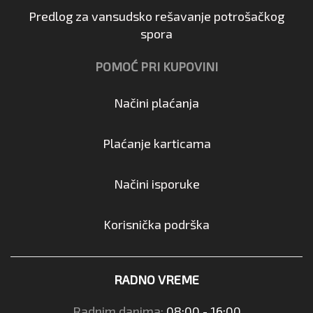
Predlog za vansudsko rešavanje potrošačkog
spora
POMOĆ PRI KUPOVINI
Načini plaćanja
Plaćanje karticama
Načini isporuke
Korisnička podrška
RADNO VREME
Radnim danima:
08:00 - 16:00