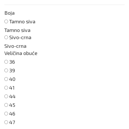
Boja
Tamno siva
Tamno siva
Sivo-crna
Sivo-crna
Veličina obuće
36
39
40
41
44
45
46
47