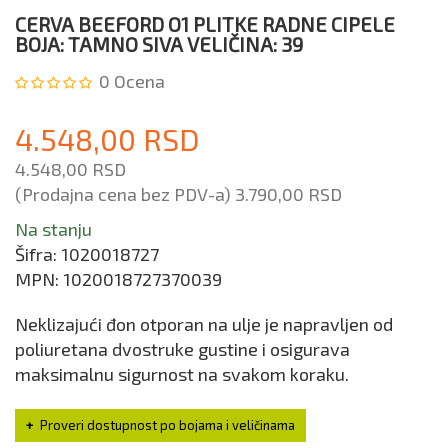
CERVA BEEFORD O1 PLITKE RADNE CIPELE
BOJA: TAMNO SIVA VELIČINA: 39
0
Ocena
4.548,00 RSD
4.548,00 RSD
(Prodajna cena bez PDV-a)
3.790,00 RSD
Na stanju
Šifra:
1020018727
MPN:
1020018727370039
Neklizajući đon otporan na ulje je napravljen od
poliuretana dvostruke gustine i osigurava
maksimalnu sigurnost na svakom koraku.
Proveri dostupnost po bojama i veličinama