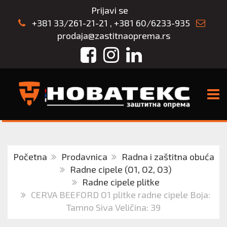
Prijavi se
+381 33/261-21-21
,
+381 60/6233-935
prodaja@zastitnaoprema.rs
Facebook
Instagram
LinkedIn
TOGG
Početna
Prodavnica
Radna i zaštitna obuća
Radne cipele (O1, O2, O3)
Radne cipele plitke
CERVA BEEFORD O1 plitke radne cipele Boja:
Tamno Siva Veličina: 39