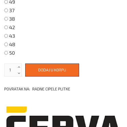
49
37
38
42
43
48
50
POVRATAK NA:
RADNE CIPELE PLITKE