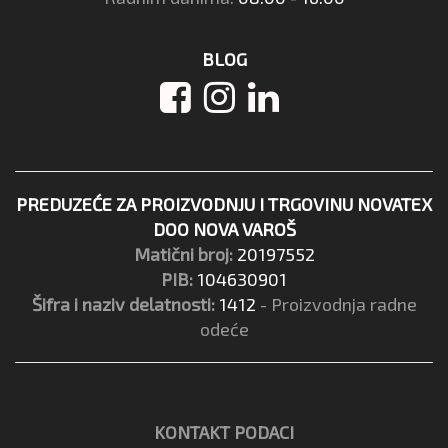
BLOG
PREDUZEĆE ZA PROIZVODNJU I TRGOVINU NOVATEX
DOO NOVA VAROŠ
Matični broj:
20197552
PIB:
104630901
Šifra i naziv delatnosti:
1412
- Proizvodnja radne
odeće
KONTAKT PODACI