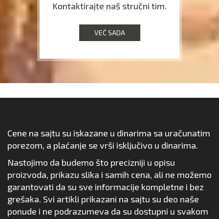
Kontaktirajte naš stručni tim.
VEĆ SADA
Cene na sajtu su iskazane u dinarima sa uračunatim
porezom, a plaćanje se vrši isključivo u dinarima.
Nastojimo da budemo što precizniji u opisu
proizvoda, prikazu slika i samih cena, ali ne možemo
garantovati da su sve informacije kompletne i bez
grešaka. Svi artikli prikazani na sajtu su deo naše
ponude i ne podrazumeva da su dostupni u svakom