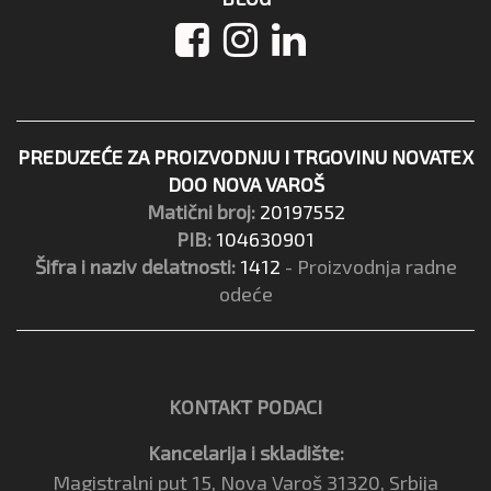
PREDUZEĆE ZA PROIZVODNJU I TRGOVINU NOVATEX
DOO NOVA VAROŠ
Matični broj:
20197552
PIB:
104630901
Šifra i naziv delatnosti:
1412
- Proizvodnja radne
odeće
KONTAKT PODACI
Kancelarija i skladište:
Magistralni put 15, Nova Varoš 31320, Srbija