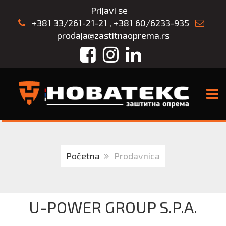
Prijavi se
+381 33/261-21-21
,
+381 60/6233-935
prodaja@zastitnaoprema.rs
Facebook
Instagram
LinkedIn
TOGG
Početna
Prodavnica
U-POWER GROUP S.P.A.