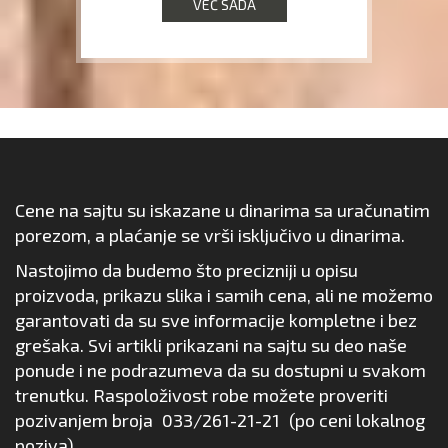
VEĆ SADA
Cene na sajtu su iskazane u dinarima sa uračunatim
porezom, a plaćanje se vrši isključivo u dinarima.
Nastojimo da budemo što precizniji u opisu
proizvoda, prikazu slika i samih cena, ali ne možemo
garantovati da su sve informacije kompletne i bez
grešaka. Svi artikli prikazani na sajtu su deo naše
ponude i ne podrazumeva da su dostupni u svakom
trenutku. Raspoloživost robe možete proveriti
pozivanjem broja
033/261-21-21
(po ceni lokalnog
poziva).