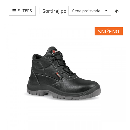
Sortiraj po
FILTERS
Cena proizvoda
SNIŽENO