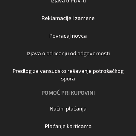
Izjava o PDV-u
Reklamacije i zamene
Povraćaj novca
Izjava o odricanju od odgovornosti
Predlog za vansudsko rešavanje potrošačkog
spora
POMOĆ PRI KUPOVINI
Načini plaćanja
Plaćanje karticama