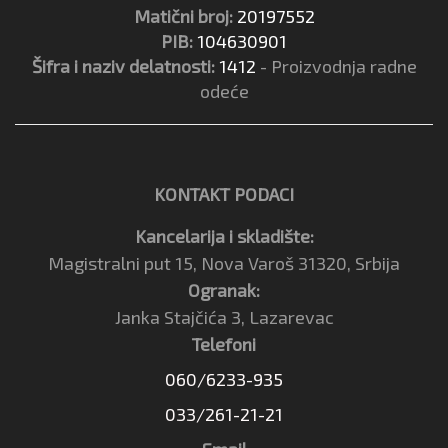
Matični broj:
20197552
PIB:
104630901
Šifra i naziv delatnosti:
1412
- Proizvodnja radne
odeće
KONTAKT PODACI
Kancelarija i skladište:
Magistralni put 15, Nova Varoš 31320, Srbija
Ogranak:
Janka Stajčića 3, Lazarevac
Telefoni
060/6233-935
033/261-21-21