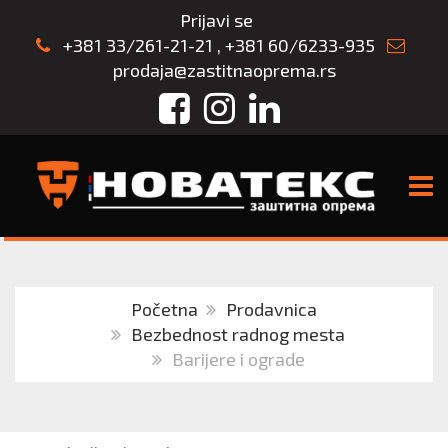
Prijavi se
+381 33/261-21-21
,
+381 60/6233-935
prodaja@zastitnaoprema.rs
Facebook
Instagram
LinkedIn
TOGG
Početna
Prodavnica
Bezbednost radnog mesta
Barijere i ograde