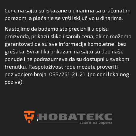
Cene na sajtu su iskazane u dinarima sa uračunatim
porezom, a plaćanje se vrši isključivo u dinarima.
Nastojimo da budemo što precizniji u opisu
proizvoda, prikazu slika i samih cena, ali ne možemo
garantovati da su sve informacije kompletne i bez
grešaka. Svi artikli prikazani na sajtu su deo naše
ponude i ne podrazumeva da su dostupni u svakom
trenutku. Raspoloživost robe možete proveriti
pozivanjem broja
033/261-21-21
(po ceni lokalnog
poziva).