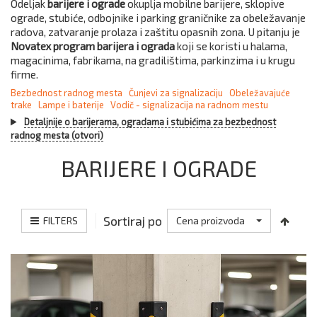
Odeljak
barijere i ograde
okuplja mobilne barijere, sklopive
ograde, stubiće, odbojnike i parking graničnike za obeležavanje
radova, zatvaranje prolaza i zaštitu opasnih zona. U pitanju je
Novatex program barijera i ograda
koji se koristi u halama,
magacinima, fabrikama, na gradilištima, parkinzima i u krugu
firme.
Bezbednost radnog mesta
Čunjevi za signalizaciju
Obeležavajuće
trake
Lampe i baterije
Vodič - signalizacija na radnom mestu
Detaljnije o barijerama, ogradama i stubićima za bezbednost
radnog mesta (otvori)
BARIJERE I OGRADE
Sortiraj po
FILTERS
Cena proizvoda