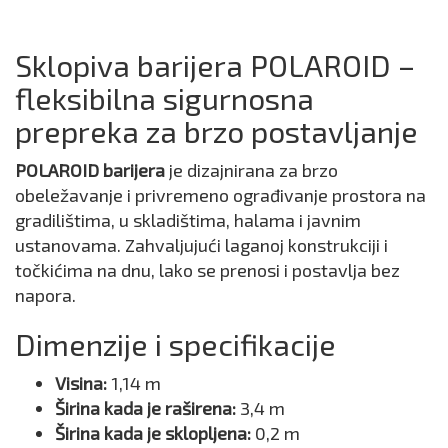
Sklopiva barijera POLAROID –
fleksibilna sigurnosna
prepreka za brzo postavljanje
POLAROID barijera
je dizajnirana za brzo
obeležavanje i privremeno ograđivanje prostora na
gradilištima, u skladištima, halama i javnim
ustanovama. Zahvaljujući laganoj konstrukciji i
točkićima na dnu, lako se prenosi i postavlja bez
napora.
Dimenzije i specifikacije
Visina:
1,14 m
Širina kada je raširena:
3,4 m
Širina kada je sklopljena:
0,2 m