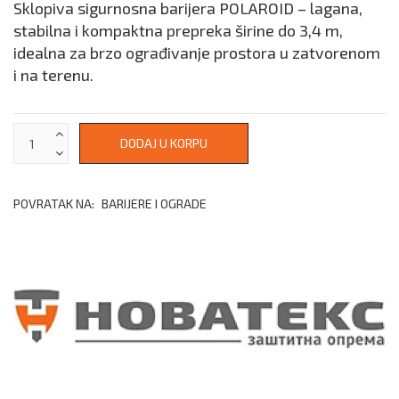
Sklopiva sigurnosna barijera POLAROID – lagana,
stabilna i kompaktna prepreka širine do 3,4 m,
idealna za brzo ograđivanje prostora u zatvorenom
i na terenu.
POVRATAK NA:
BARIJERE I OGRADE