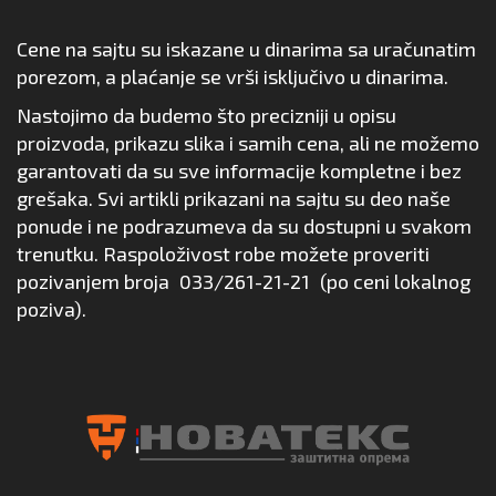
Cene na sajtu su iskazane u dinarima sa uračunatim
porezom, a plaćanje se vrši isključivo u dinarima.
Nastojimo da budemo što precizniji u opisu
proizvoda, prikazu slika i samih cena, ali ne možemo
garantovati da su sve informacije kompletne i bez
grešaka. Svi artikli prikazani na sajtu su deo naše
ponude i ne podrazumeva da su dostupni u svakom
trenutku. Raspoloživost robe možete proveriti
pozivanjem broja
033/261-21-21
(po ceni lokalnog
poziva).