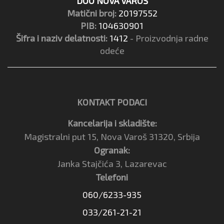
DOO NOVA VAROŠ
Matični broj:
20197552
PIB:
104630901
Šifra i naziv delatnosti:
1412
- Proizvodnja radne
odeće
KONTAKT PODACI
Kancelarija i skladište:
Magistralni put 15, Nova Varoš 31320, Srbija
Ogranak:
Janka Stajčića 3, Lazarevac
Telefoni
060/6233-935
033/261-21-21