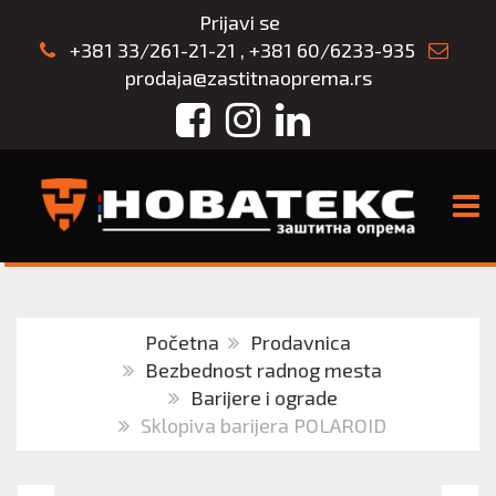
Prijavi se
+381 33/261-21-21
,
+381 60/6233-935
prodaja@zastitnaoprema.rs
Facebook
Instagram
LinkedIn
TOGG
Početna
Prodavnica
Bezbednost radnog mesta
Barijere i ograde
Sklopiva barijera POLAROID