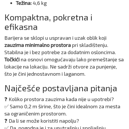
Težina:
4,6 kg
Kompaktna, pokretna i
efikasna
Barijera se sklopi u uspravan i uzak oblik koji
zauzima minimalno prostora
pri skladištenju.
Stabilna je i bez potrebe za dodatnim osloncima.
Točkići
na osnovi omogućavaju lako premeštanje sa
lokacije na lokaciju. Ne sadrži otvore za punjenje,
što je čini jednostavnom i laganom.
Najčešće postavljana pitanja
❓ Koliko prostora zauzima kada nije u upotrebi?
✅ Samo 0,2 m širine, što je čini idealnom za mesta
sa ograničenim prostorom.
❓ Da li se može koristiti napolju?
✅ Da, pogodna je i za unutrašnju i spoljašnju