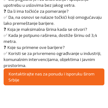
upotrebu u uslovima bez jakog vetra.
❓ Da li ima točkiće za pomeranje?
✅ Da, na osnovi se nalaze točkići koji omogućavaju
lako premeštanje barijere.
❓ Koja je maksimalna širina kada se otvori?
✅ Kada je potpuno raširena, dostiže širinu od 3,4
metra.
❓ Koje su primene ove barijere?
✅ Koristi se za privremeno ograđivanje u industriji,
komunalnim intervencijama, objektima i javnim
prostorima.
Kontaktirajte nas za ponudu i isporuku širom
Srbije