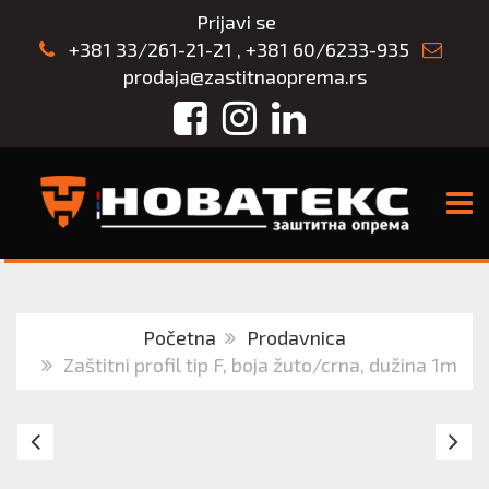
Prijavi se
+381 33/261-21-21
,
+381 60/6233-935
prodaja@zastitnaoprema.rs
Facebook
Instagram
LinkedIn
TOGG
Početna
Prodavnica
Zaštitni profil tip F, boja žuto/crna, dužina 1m
EXPLODE
Tr
CHINO
M