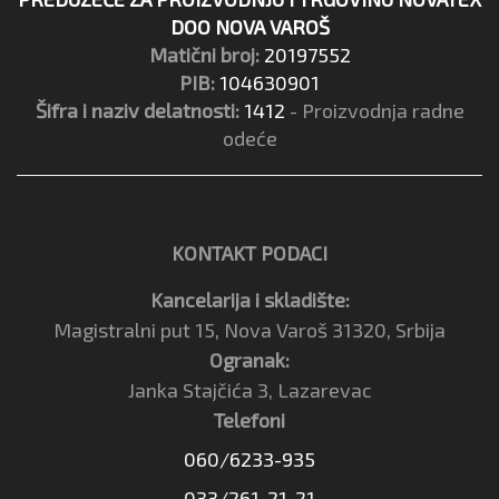
DOO NOVA VAROŠ
Matični broj:
20197552
PIB:
104630901
Šifra i naziv delatnosti:
1412
- Proizvodnja radne
odeće
KONTAKT PODACI
Kancelarija i skladište:
Magistralni put 15, Nova Varoš 31320, Srbija
Ogranak:
Janka Stajčića 3, Lazarevac
Telefoni
060/6233-935
033/261-21-21