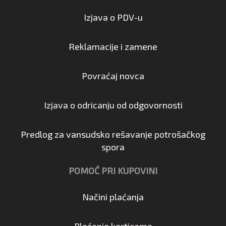
Izjava o PDV-u
Reklamacije i zamene
Povraćaj novca
Izjava o odricanju od odgovornosti
Predlog za vansudsko rešavanje potrošačkog
spora
POMOĆ PRI KUPOVINI
Načini plaćanja
Plaćanje karticama