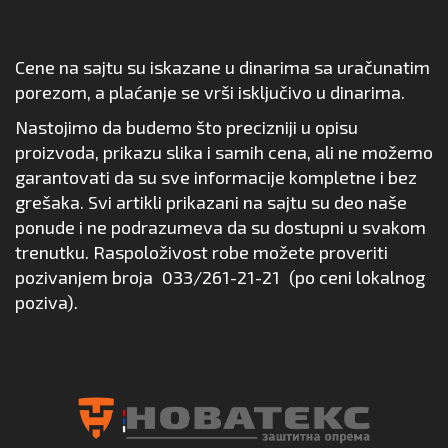
Cene na sajtu su iskazane u dinarima sa uračunatim
porezom, a plaćanje se vrši isključivo u dinarima.
Nastojimo da budemo što precizniji u opisu
proizvoda, prikazu slika i samih cena, ali ne možemo
garantovati da su sve informacije kompletne i bez
grešaka. Svi artikli prikazani na sajtu su deo naše
ponude i ne podrazumeva da su dostupni u svakom
trenutku. Raspoloživost robe možete proveriti
pozivanjem broja
033/261-21-21
(po ceni lokalnog
poziva).