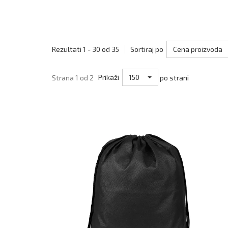
Cena proizvoda
Rezultati 1 - 30 od 35
Sortiraj po
150
Strana 1 od 2
Prikaži
po strani