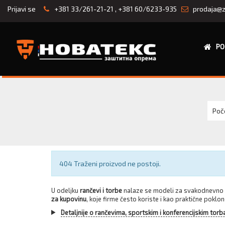
Prijavi se
+381 33/261-21-21
,
+381 60/6233-935
prodaja@z
PO
Poč
Obaveštenje
404 Traženi proizvod ne postoji.
U odeljku
rančevi i torbe
nalaze se modeli za svakodnevno n
za kupovinu
, koje firme često koriste i kao praktične poklon
Detaljnije o rančevima, sportskim i konferencijskim torb