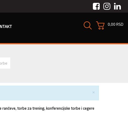
Facebook
Instagra
Link
0,00 RSD
NTAKT
orbe
Zatvori
×
 rančeve, torbe za trening, konferencijske torbe i cegere