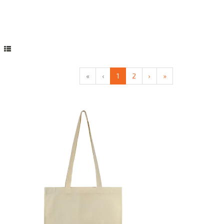
«
‹
1
2
›
»