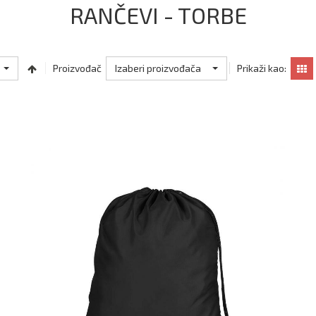
RANČEVI - TORBE
Izaberi proizvođača
Proizvođač
Prikaži kao: