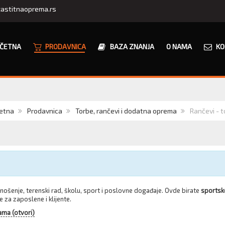
astitnaoprema.rs
ČETNA
PRODAVNICA
BAZA ZNANJA
O NAMA
KO
etna
Prodavnica
Torbe, rančevi i dodatna oprema
Rančevi - t
ošenje, terenski rad, školu, sport i poslovne događaje. Ovde birate
sportske
e za zaposlene i klijente.
ama (otvori)