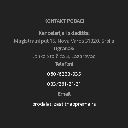
KONTAKT PODACI
Kancelarija i skladište:
Magistralni put 15, Nova Varoš 31320, Srbija
Ogranak:
Janka Stajčića 3, Lazarevac
Telefoni
060/6233-935
033/261-21-21
Email
prodaja@zastitnaoprema.rs