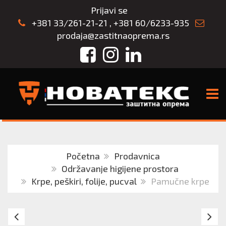
Prijavi se
+381 33/261-21-21
,
+381 60/6233-935
prodaja@zastitnaoprema.rs
Facebook
Instagram
LinkedIn
TOGG
Početna
Prodavnica
Održavanje higijene prostora
Krpe, peškiri, folije, pucval
Pamučne krpe
EXPLODE
Pu