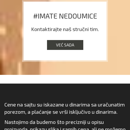
#IMATE NEDOUMICE
Kontaktirajte naš stručni tim.
VEĆ SADA
Cene na sajtu su iskazane u dinarima sa uračunatim
porezom, a plaćanje se vrši isključivo u dinarima.
Nastojimo da budemo što precizniji u opisu
proizvoda, prikazu slika i samih cena, ali ne možemo