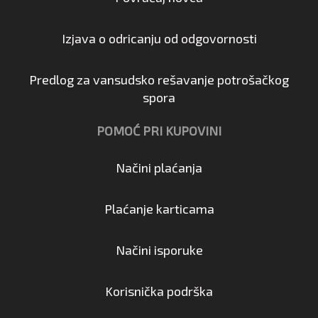
Izjava o odricanju od odgovornosti
Predlog za vansudsko rešavanje potrošačkog
spora
POMOĆ PRI KUPOVINI
Načini plaćanja
Plaćanje karticama
Načini isporuke
Korisnička podrška