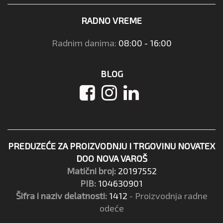
RADNO VREME
Radnim danima:
08:00 - 16:00
BLOG
PREDUZEĆE ZA PROIZVODNJU I TRGOVINU NOVATEX
DOO NOVA VAROŠ
Matični broj:
20197552
PIB:
104630901
Šifra i naziv delatnosti:
1412
- Proizvodnja radne
odeće