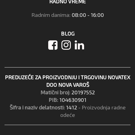
RADNO VREME
Radnim danima:
08:00 - 16:00
BLOG
PREDUZEĆE ZA PROIZVODNJU I TRGOVINU NOVATEX
DOO NOVA VAROŠ
Matični broj:
20197552
PIB:
104630901
Šifra i naziv delatnosti:
1412
- Proizvodnja radne
odeće