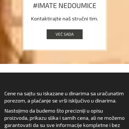
#IMATE NEDOUMICE
Kontaktirajte naš stručni tim.
VEĆ SADA
Cene na sajtu su iskazane u dinarima sa uračunatim
porezom, a plaćanje se vrši isključivo u dinarima.
Nastojimo da budemo što precizniji u opisu
proizvoda, prikazu slika i samih cena, ali ne možemo
garantovati da su sve informacije kompletne i bez