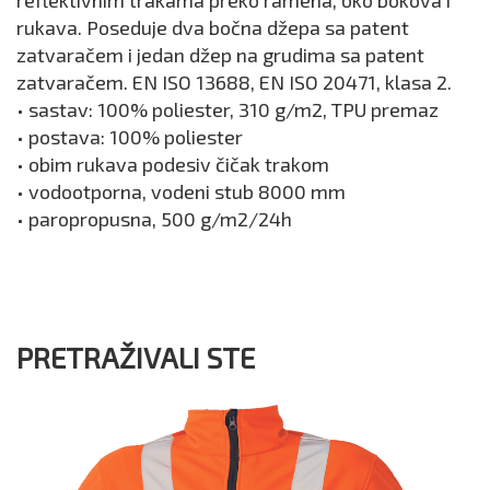
rukava. Poseduje dva bočna džepa sa patent
zatvaračem i jedan džep na grudima sa patent
zatvaračem. EN ISO 13688, EN ISO 20471, klasa 2.
• sastav: 100% poliester, 310 g/m2, TPU premaz
• postava: 100% poliester
• obim rukava podesiv čičak trakom
• vodootporna, vodeni stub 8000 mm
• paropropusna, 500 g/m2/24h
PRETRAŽIVALI STE