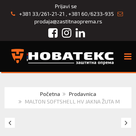
Prijavi se
+381 33/261-21-21
,
+381 60/6233-935
prodaja@zastitnaoprema.rs
Facebook
Instagram
LinkedIn
TOGG
Početna
Prodavnica
MALTON SOFTSHELL HV JAKNA ŽUTA M
MALTON
Ko
SOFTSHELL
JS