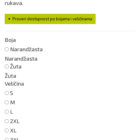
rukava.
Proveri dostupnost po bojama i veličinama
Boja
Narandžasta
Narandžasta
Žuta
Žuta
Veličina
S
M
L
2XL
XL
3XL