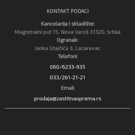
KONTAKT PODACI
Kancelarija i skladište:
Magistralni put 15, Nova Varoš 31320, Srbija
Ogranak:
Janka Stajčića 3, Lazarevac
Telefoni
060/6233-935
033/261-21-21
Email
prodaja@zastitnaoprema.rs