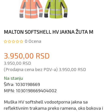
MALTON SOFTSHELL HV JAKNA ŽUTA M
0
Ocena
3.950,00 RSD
3.950,00 RSD
(Prodajna cena bez PDV-a)
3.950,00 RSD
Na stanju
Šifra:
1030198669
MPN:
1030198669404002
Muška HV softshell vodootporna jakna sa
reflektivnim trakama preko ramena, oko bokova i