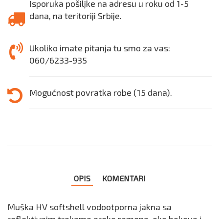
Isporuka pošiljke na adresu u roku od 1-5
dana, na teritoriji Srbije.
Ukoliko imate pitanja tu smo za vas:
060/6233-935
Mogućnost povratka robe (15 dana).
OPIS
KOMENTARI
Muška HV softshell vodootporna jakna sa
reflektivnim trakama preko ramena, oko bokova i