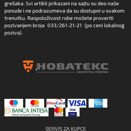
grešaka. Svi artikli prikazani na sajtu su deo naše
ponude i ne podrazumeva da su dostupni u svakom
trenutku. Raspoloživost robe možete proveriti
pozivanjem broja
033/261-21-21
(po ceni lokalnog
poziva).
SERVIS ZA KUPCE