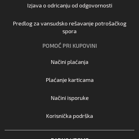
Izjava o odricanju od odgovornosti
Predlog za vansudsko rešavanje potrošačkog
spora
POMOĆ PRI KUPOVINI
Načini plaćanja
Plaćanje karticama
Načini isporuke
Korisnička podrška