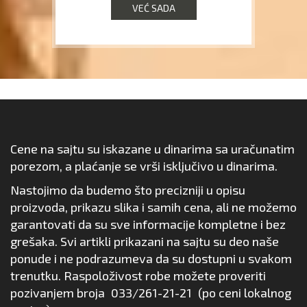
VEĆ SADA
Cene na sajtu su iskazane u dinarima sa uračunatim
porezom, a plaćanje se vrši isključivo u dinarima.
Nastojimo da budemo što precizniji u opisu
proizvoda, prikazu slika i samih cena, ali ne možemo
garantovati da su sve informacije kompletne i bez
grešaka. Svi artikli prikazani na sajtu su deo naše
ponude i ne podrazumeva da su dostupni u svakom
trenutku. Raspoloživost robe možete proveriti
pozivanjem broja
033/261-21-21
(po ceni lokalnog