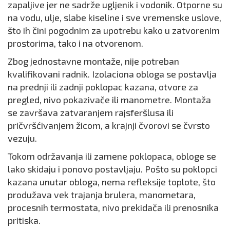
zapaljive jer ne sadrže ugljenik i vodonik. Otporne su
na vodu, ulje, slabe kiseline i sve vremenske uslove,
što ih čini pogodnim za upotrebu kako u zatvorenim
prostorima, tako i na otvorenom.
Zbog jednostavne montaže, nije potreban
kvalifikovani radnik. Izolaciona obloga se postavlja
na prednji ili zadnji poklopac kazana, otvore za
pregled, nivo pokazivače ili manometre. Montaža
se završava zatvaranjem rajsferšlusa ili
pričvršćivanjem žicom, a krajnji čvorovi se čvrsto
vezuju.
Tokom održavanja ili zamene poklopaca, obloge se
lako skidaju i ponovo postavljaju. Pošto su poklopci
kazana unutar obloga, nema refleksije toplote, što
produžava vek trajanja brulera, manometara,
procesnih termostata, nivo prekidača ili prenosnika
pritiska.