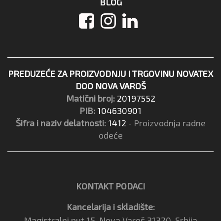
BLOG
PREDUZEĆE ZA PROIZVODNJU I TRGOVINU NOVATEX
DOO NOVA VAROŠ
Matični broj:
20197552
PIB:
104630901
Šifra i naziv delatnosti:
1412
- Proizvodnja radne
odeće
KONTAKT PODACI
Kancelarija i skladište:
Magistralni put 15, Nova Varoš 31320, Srbija