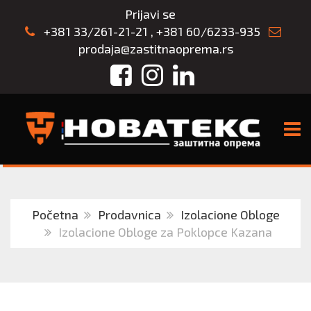
Prijavi se
+381 33/261-21-21
,
+381 60/6233-935
prodaja@zastitnaoprema.rs
Facebook
Instagram
LinkedIn
TOGG
Početna
Prodavnica
Izolacione Obloge
Izolacione Obloge za Poklopce Kazana