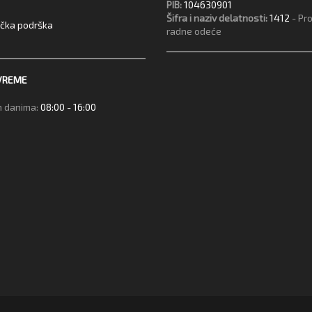
PIB:
104630901
Šifra i naziv delatnosti:
1412
- Pr
ička podrška
radne odeće
VREME
 danima:
08:00 - 16:00