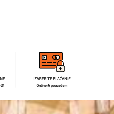
INE
IZABERITE PLAĆANJE
-21
Online ili pouzećem