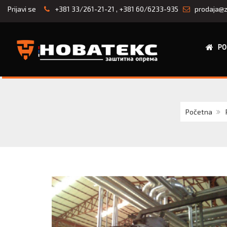
Prijavi se
+381 33/261-21-21
,
+381 60/6233-935
prodaja@z
PO
Početna