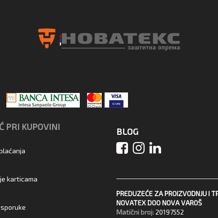
 PRI KUPOVINI
BLOG
 plaćanja
je karticama
PREDUZEĆE ZA PROIZVODNJU I T
NOVATEX DOO NOVA VAROŠ
 isporuke
Matični broj:
20197552