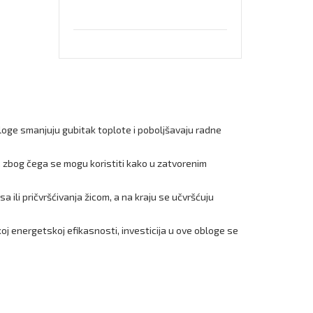
obloge smanjuju gubitak toplote i poboljšavaju radne
e, zbog čega se mogu koristiti kako u zatvorenim
a ili pričvršćivanja žicom, a na kraju se učvršćuju
oj energetskoj efikasnosti, investicija u ove obloge se