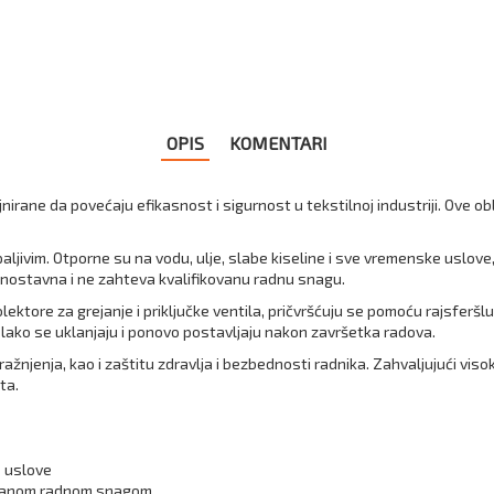
OPIS
KOMENTARI
jnirane da povećaju efikasnost i sigurnost u tekstilnoj industriji. Ove 
paljivim. Otporne su na vodu, ulje, slabe kiseline i sve vremenske uslov
dnostavna i ne zahteva kvalifikovanu radnu snagu.
ektore za grejanje i priključke ventila, pričvršćuju se pomoću rajsferšlus
 lako se uklanjaju i ponovo postavljaju nakon završetka radova.
jenja, kao i zaštitu zdravlja i bezbednosti radnika. Zahvaljujući visok
ta.
e uslove
ovanom radnom snagom