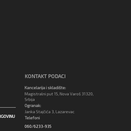
KONTAKT PODACI
Kancelarija i skladište:
Magistralni put 15, Nova Varoš 31320,
Srbija
Ogranak:
Janka Stajčića 3, Lazarevac
RGOVINU
Telefoni
060/6233-935