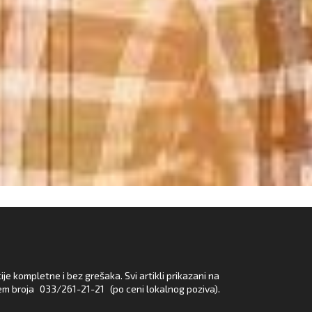
e kompletne i bez grešaka. Svi artikli prikazani na
em broja
033/261-21-21
(po ceni lokalnog poziva).