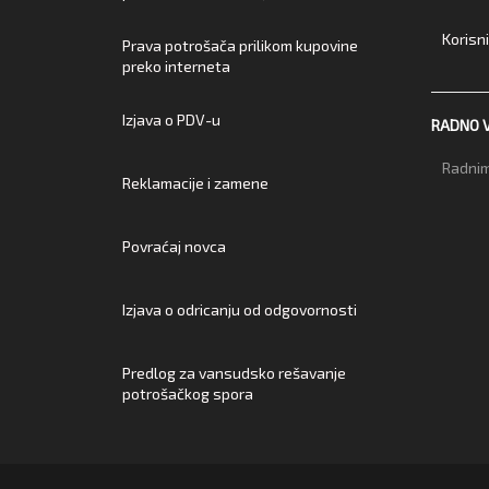
Korisn
Prava potrošača prilikom kupovine
preko interneta
Izjava o PDV-u
RADNO 
Radnim
Reklamacije i zamene
Povraćaj novca
Izjava o odricanju od odgovornosti
Predlog za vansudsko rešavanje
potrošačkog spora