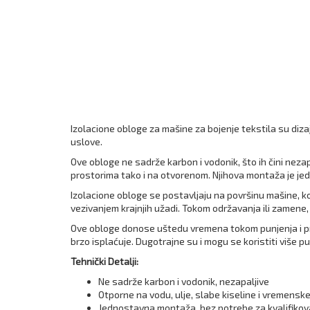
Izolacione obloge za mašine za bojenje tekstila su diza
uslove.
Ove obloge ne sadrže karbon i vodonik, što ih čini neza
prostorima tako i na otvorenom. Njihova montaža je je
Izolacione obloge se postavljaju na površinu mašine, kol
vezivanjem krajnjih užadi. Tokom održavanja ili zamene,
Ove obloge donose uštedu vremena tokom punjenja i pražn
brzo isplaćuje. Dugotrajne su i mogu se koristiti više pu
Tehnički Detalji:
Ne sadrže karbon i vodonik, nezapaljive
Otporne na vodu, ulje, slabe kiseline i vremensk
Jednostavna montaža, bez potrebe za kvalifik