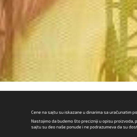
Cene na sajtu su iskazane u dinarima sa uračunatim pore
Nastojimo da budemo što precizniji u opisu proizvoda, p
sajtu su deo naše ponude i ne podrazumeva da su dost