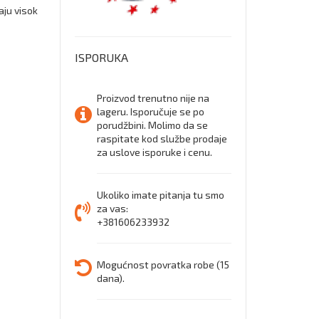
aju visok
ISPORUKA
Proizvod trenutno nije na
lageru. Isporučuje se po
porudžbini. Molimo da se
raspitate kod službe prodaje
za uslove isporuke i cenu.
Ukoliko imate pitanja tu smo
za vas:
+381606233932
Mogućnost povratka robe (15
dana).