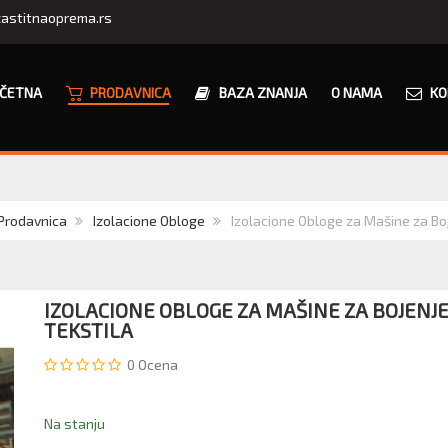
astitnaoprema.rs
ČETNA
PRODAVNICA
BAZA ZNANJA
O NAMA
KO
Prodavnica
Izolacione Obloge
Izolacione Obloge za Mašine za Boj
IZOLACIONE OBLOGE ZA MAŠINE ZA BOJENJ
TEKSTILA
0
Ocena
Na stanju