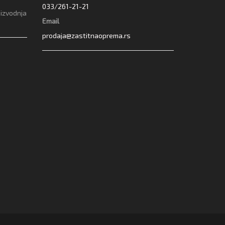
033/261-21-21
oizvodnja
Email
prodaja@zastitnaoprema.rs