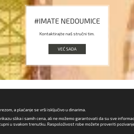
#IMATE NEDOUMICE
Kontaktirajte naš stručni tim.
VEĆ SADA
zom, a plaćanje se vrši isključivo u dinarima.
rikazu slika i samih cena, ali ne možemo garantovati da su sve informacij
upni u svakom trenutku. Raspoloživost robe možete proveriti pozivanj