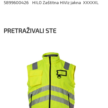
5899600426
HILO Zaštitna HiViz jakna XXXXXL
PRETRAŽIVALI STE