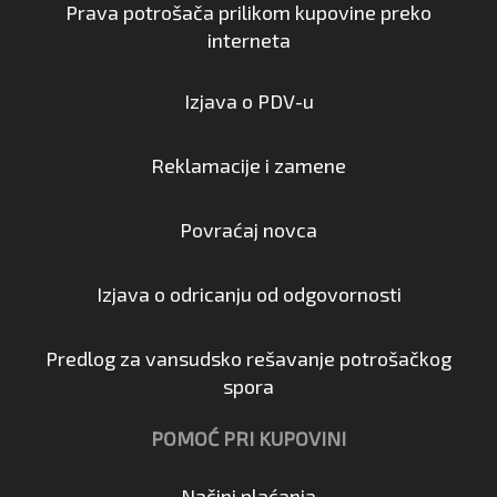
Prava potrošača prilikom kupovine preko
interneta
Izjava o PDV-u
Reklamacije i zamene
Povraćaj novca
Izjava o odricanju od odgovornosti
Predlog za vansudsko rešavanje potrošačkog
spora
POMOĆ PRI KUPOVINI
Načini plaćanja