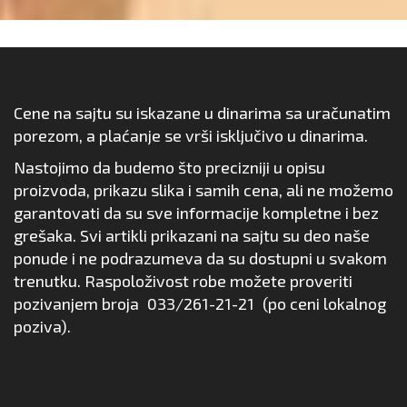
Cene na sajtu su iskazane u dinarima sa uračunatim
porezom, a plaćanje se vrši isključivo u dinarima.
Nastojimo da budemo što precizniji u opisu
proizvoda, prikazu slika i samih cena, ali ne možemo
garantovati da su sve informacije kompletne i bez
grešaka. Svi artikli prikazani na sajtu su deo naše
ponude i ne podrazumeva da su dostupni u svakom
trenutku. Raspoloživost robe možete proveriti
pozivanjem broja
033/261-21-21
(po ceni lokalnog
poziva).