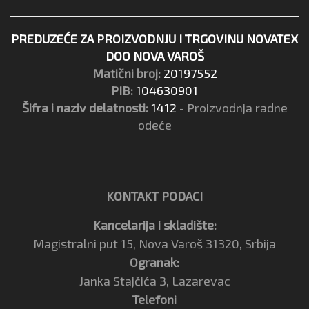
PREDUZEĆE ZA PROIZVODNJU I TRGOVINU NOVATEX
DOO NOVA VAROŠ
Matični broj:
20197552
PIB:
104630901
Šifra i naziv delatnosti:
1412
- Proizvodnja radne
odeće
KONTAKT PODACI
Kancelarija i skladište:
Magistralni put 15, Nova Varoš 31320, Srbija
Ogranak:
Janka Stajčića 3, Lazarevac
Telefoni