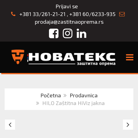
Prijavi se
+381 33/261-21-21
,
+381 60/6233-935
prodaja@zastitnaoprema.rs
Facebook
Instagram
LinkedIn
TOGG
Početna
Prodavnica
HILO Zaštitna HiViz jakna
Irudek
Za
IRUPACK
al