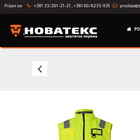
Prijavi se
+381 33/261-21-21
,
+381 60/6233-935
prodaja@z
PO
Irudek
IRUPACK
40
-
vodootporni
ranac