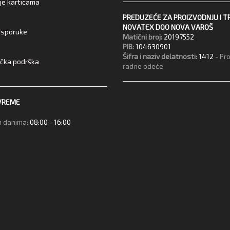
je karticama
PREDUZEĆE ZA PROIZVODNJU I T
NOVATEX DOO NOVA VAROŠ
 isporuke
Matični broj:
20197552
PIB:
104630901
Šifra i naziv delatnosti:
1412
- Pr
ička podrška
radne odeće
VREME
 danima:
08:00 - 16:00