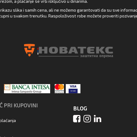
zom, a plaćanje se vrši isključivo u dinarima.
rikazu slika i samih cena, ali ne možemo garantovati da su sve informacij
upni u svakom trenutku. Raspoloživost robe možete proveriti pozivanj
 PRI KUPOVINI
BLOG
 plaćanja