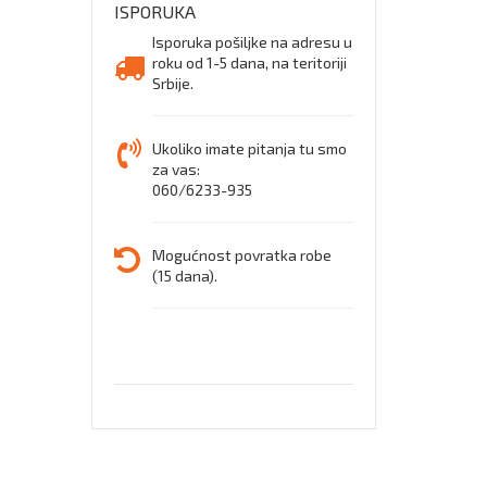
ISPORUKA
BARRA
Isporuka pošiljke na adresu u
roku od 1-5 dana, na teritoriji
V1451
Srbije.
Ukoliko imate pitanja tu smo
za vas:
060/6233-935
Mogućnost povratka robe
(15 dana).