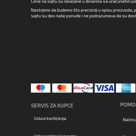
Cene na sajtu su iskazane u dinarima sa uračunatim pore
Nastojimo da budemo što precizniji u opisu proizvoda, p
sajtu su deo naše ponude i ne podrazumeva da su dost
POMOĆ
SERVIS ZA KUPCE
Uslovi korišćenja
Načini
Uslovi online kupovine