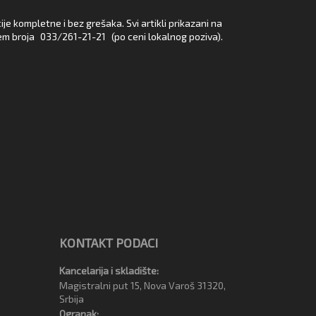
e kompletne i bez grešaka. Svi artikli prikazani na
em broja
033/261-21-21
(po ceni lokalnog poziva).
KONTAKT PODACI
Kancelarija i skladište:
Magistralni put 15, Nova Varoš 31320,
Srbija
Ogranak: