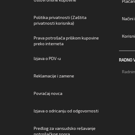
Plaćan
Politika privatnosti (Zaštita
Načini
privatnosti korisnika)
Korisn
Prava potrošača prilikom kupovine
preko interneta
Izjava o PDV-u
RADNO 
Radnim
Reklamacije i zamene
Povraćaj novca
Izjava o odricanju od odgovornosti
Predlog za vansudsko rešavanje
potrošačkog spora