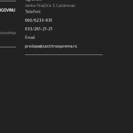
Janka Stajčića 3, Lazarevac
RGOVINU
Telefoni
060/6233-935
033/261-21-21
oizvodnja
Email
prodaja@zastitnaoprema.rs