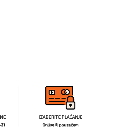
INE
IZABERITE PLAĆANJE
-21
Online ili pouzećem