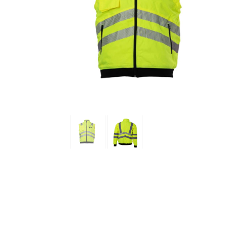
za
opremu
40
l