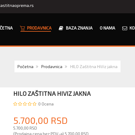
astitnaoprema.rs
ČETNA
PRODAVNICA
BAZA ZNANJA
O NAMA
KO
Početna
Prodavnica
HILO Zaštitna HiViz jakna
HILO ZAŠTITNA HIVIZ JAKNA
0
Ocena
5.700,00 RSD
5.700,00 RSD
(Prodajna cena bez PDV-a)
5.700,00 RSD