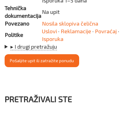
Isporuka 1–5 dana
Tehnička
Na upit
dokumentacija
Povezano
Nosila sklopiva čelična
Uslovi
·
Reklamacije
·
Povraćaj
·
Politike
Isporuka
▸ I drugi pretražuju
Pošaljite upit ili zatražite ponudu
PRETRAŽIVALI STE