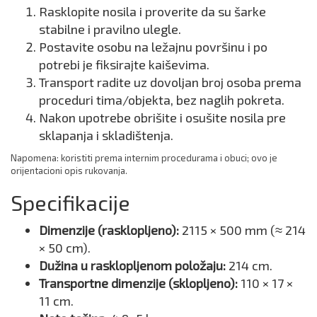
Rasklopite nosila i proverite da su šarke
stabilne i pravilno ulegle.
Postavite osobu na ležajnu površinu i po
potrebi je fiksirajte kaiševima.
Transport radite uz dovoljan broj osoba prema
proceduri tima/objekta, bez naglih pokreta.
Nakon upotrebe obrišite i osušite nosila pre
sklapanja i skladištenja.
Napomena: koristiti prema internim procedurama i obuci; ovo je
orijentacioni opis rukovanja.
Specifikacije
Dimenzije (rasklopljeno):
2115 × 500 mm (≈ 214
× 50 cm).
Dužina u rasklopljenom položaju:
214 cm.
Transportne dimenzije (sklopljeno):
110 × 17 ×
11 cm.