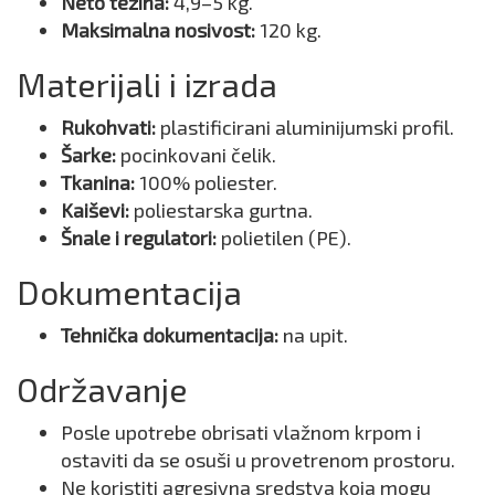
Neto težina:
4,9–5 kg.
Maksimalna nosivost:
120 kg.
Materijali i izrada
Rukohvati:
plastificirani aluminijumski profil.
Šarke:
pocinkovani čelik.
Tkanina:
100% poliester.
Kaiševi:
poliestarska gurtna.
Šnale i regulatori:
polietilen (PE).
Dokumentacija
Tehnička dokumentacija:
na upit.
Održavanje
Posle upotrebe obrisati vlažnom krpom i
ostaviti da se osuši u provetrenom prostoru.
Ne koristiti agresivna sredstva koja mogu