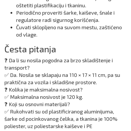
oštetiti plastifikaciju i tkaninu.
Periodično proveriti šarke, kaiševe, šnale i
regulatore radi sigurnog korišćenja.
Čuvati sklopljeno na suvom mestu, zaštićeno
od vlage.
Česta pitanja
❓ Da li su nosila pogodna za brzo skladištenje i
transport?
✅ Da. Nosila se sklapaju na 110 × 17 × 11 cm, pa su
praktična za vozila i skladišne prostore.
❓ Kolika je maksimalna nosivost?
✅ Maksimalna nosivost je 120 kg.
❓ Koji su osnovni materijali?
✅ Rukohvati su od plastificiranog aluminijuma,
šarke od pocinkovanog čelika, a tkanina je 100%
poliester, uz poliestarske kaiševe i PE