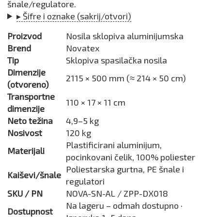
šnale/regulatore.
▸ Šifre i oznake (sakrij/otvori)
Proizvod
Nosila sklopiva aluminijumska
Brend
Novatex
Tip
Sklopiva spasilačka nosila
Dimenzije
2115 × 500 mm (≈ 214 × 50 cm)
(otvoreno)
Transportne
110 × 17 × 11 cm
dimenzije
Neto težina
4,9–5 kg
Nosivost
120 kg
Plastificirani aluminijum,
Materijali
pocinkovani čelik, 100% poliester
Poliestarska gurtna, PE šnale i
Kaiševi/šnale
regulatori
SKU / PN
NOVA-SN-AL / ZPP-DX018
Na lageru – odmah dostupno ·
Dostupnost