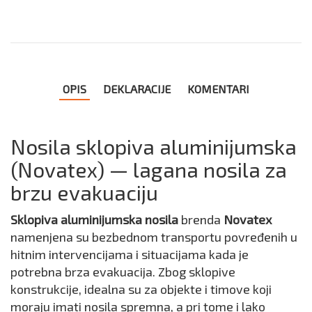
OPIS
DEKLARACIJE
KOMENTARI
Nosila sklopiva aluminijumska
(Novatex) — lagana nosila za
brzu evakuaciju
Sklopiva aluminijumska nosila
brenda
Novatex
namenjena su bezbednom transportu povređenih u
hitnim intervencijama i situacijama kada je
potrebna brza evakuacija. Zbog sklopive
konstrukcije, idealna su za objekte i timove koji
moraju imati nosila spremna, a pri tome i lako