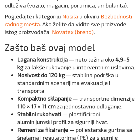
odloživa (vozilo, magacin, portirnica, ambulanta).
Pogledajte i kategoriju
Nosila
u okviru
Bezbednosti
radnog mesta
. Ako želite da vidite sve proizvode
istog proizvođača:
Novatex (brend)
.
Zašto baš ovaj model
Lagana konstrukcija
— neto težina oko
4,9–5
kg
za lakše rukovanje u interventnim uslovima.
Nosivost do 120 kg
— stabilna podrška u
standardnim scenarijima evakuacije i
transporta.
Kompaktno sklapanje
— transportne dimenzije
110 × 17 × 11 cm
za jednostavno odlaganje.
Stabilni rukohvati
— plastificirani
aluminijumski profil za sigurniji hvat.
Remeni za fiksiranje
— poliestarska gurtna sa
šnalama i regulatorima (PE) za sigurnije