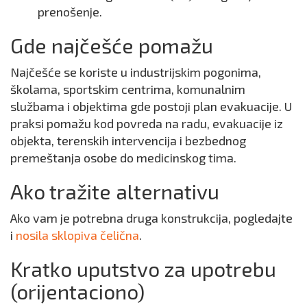
prenošenje.
Gde najčešće pomažu
Najčešće se koriste u industrijskim pogonima,
školama, sportskim centrima, komunalnim
službama i objektima gde postoji plan evakuacije. U
praksi pomažu kod povreda na radu, evakuacije iz
objekta, terenskih intervencija i bezbednog
premeštanja osobe do medicinskog tima.
Ako tražite alternativu
Ako vam je potrebna druga konstrukcija, pogledajte
i
nosila sklopiva čelična
.
Kratko uputstvo za upotrebu
(orijentaciono)