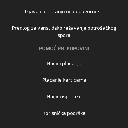
Izjava o odricanju od odgovornosti
Predlog za vansudsko rešavanje potrošačkog
spora
POMOĆ PRI KUPOVINI
Načini plaćanja
Plaćanje karticama
Načini isporuke
Korisnička podrška