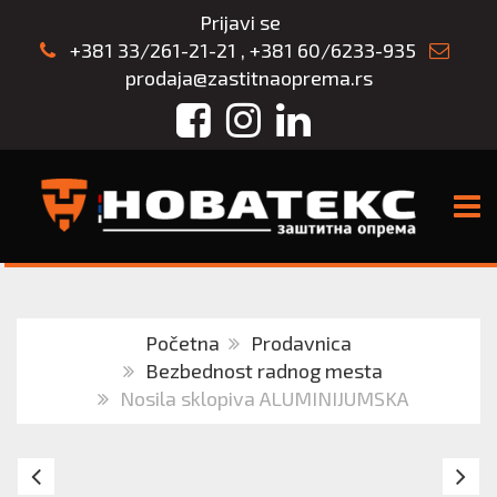
Prijavi se
+381 33/261-21-21
,
+381 60/6233-935
prodaja@zastitnaoprema.rs
Facebook
Instagram
LinkedIn
TOGG
Početna
Prodavnica
Bezbednost radnog mesta
Nosila sklopiva ALUMINIJUMSKA
Nosila
Po