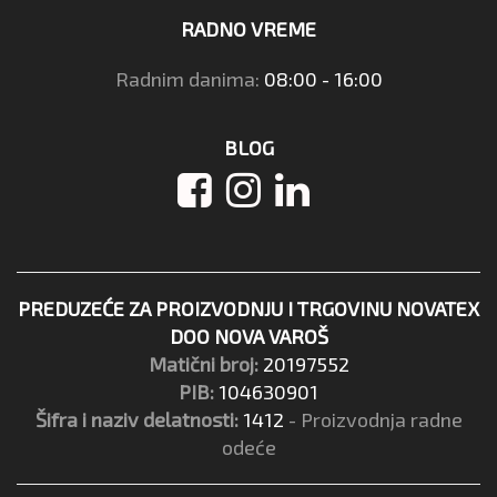
RADNO VREME
Radnim danima:
08:00 - 16:00
BLOG
PREDUZEĆE ZA PROIZVODNJU I TRGOVINU NOVATEX
DOO NOVA VAROŠ
Matični broj:
20197552
PIB:
104630901
Šifra i naziv delatnosti:
1412
- Proizvodnja radne
odeće