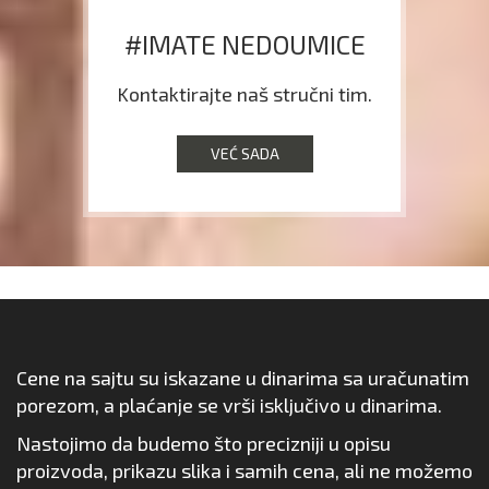
#IMATE NEDOUMICE
Kontaktirajte naš stručni tim.
VEĆ SADA
Cene na sajtu su iskazane u dinarima sa uračunatim
porezom, a plaćanje se vrši isključivo u dinarima.
Nastojimo da budemo što precizniji u opisu
proizvoda, prikazu slika i samih cena, ali ne možemo