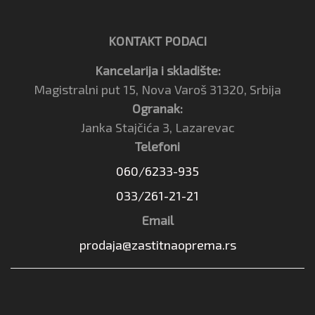
KONTAKT PODACI
Kancelarija i skladište:
Magistralni put 15, Nova Varoš 31320, Srbija
Ogranak:
Janka Stajčića 3, Lazarevac
Telefoni
060/6233-935
033/261-21-21
Email
prodaja@zastitnaoprema.rs