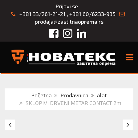
Prijavi se
+381 33/261-21-21
,
+381 60/6233-935
prodaja@zastitnaoprema.rs
Facebook
Instagram
LinkedIn
TOGG
Početna
Prodavnica
Alat
SKLOPIVI DRVENI METAR CONTACT 2m
SKLOPIVI
ME
FIBERGLAS
LE