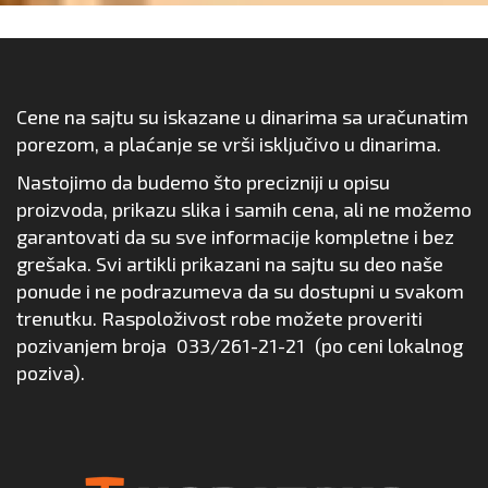
Cene na sajtu su iskazane u dinarima sa uračunatim
porezom, a plaćanje se vrši isključivo u dinarima.
Nastojimo da budemo što precizniji u opisu
proizvoda, prikazu slika i samih cena, ali ne možemo
garantovati da su sve informacije kompletne i bez
grešaka. Svi artikli prikazani na sajtu su deo naše
ponude i ne podrazumeva da su dostupni u svakom
trenutku. Raspoloživost robe možete proveriti
pozivanjem broja
033/261-21-21
(po ceni lokalnog
poziva).