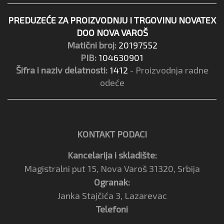
PREDUZEĆE ZA PROIZVODNJU I TRGOVINU NOVATEX
DOO NOVA VAROŠ
Matični broj:
20197552
PIB:
104630901
Šifra i naziv delatnosti:
1412
- Proizvodnja radne
odeće
KONTAKT PODACI
Kancelarija i skladište:
Magistralni put 15, Nova Varoš 31320, Srbija
Ogranak:
Janka Stajčića 3, Lazarevac
Telefoni