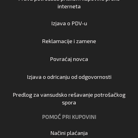
interneta
Izjava o PDV-u
Reklamacije i zamene
Povraćaj novca
Izjava o odricanju od odgovornosti
Predlog za vansudsko rešavanje potrošačkog
spora
POMOĆ PRI KUPOVINI
Načini plaćanja