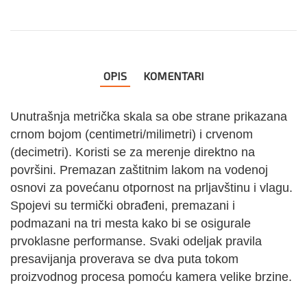
OPIS
KOMENTARI
Unutrašnja metrička skala sa obe strane prikazana
crnom bojom (centimetri/milimetri) i crvenom
(decimetri). Koristi se za merenje direktno na
površini.
Premazan zaštitnim lakom na vodenoj
osnovi za povećanu otpornost na prljavštinu i vlagu.
Spojevi su termički obrađeni, premazani i
podmazani na tri mesta kako bi se osigurale
prvoklasne performanse. Svaki odeljak pravila
presavijanja proverava se dva puta tokom
proizvodnog procesa pomoću kamera velike brzine.