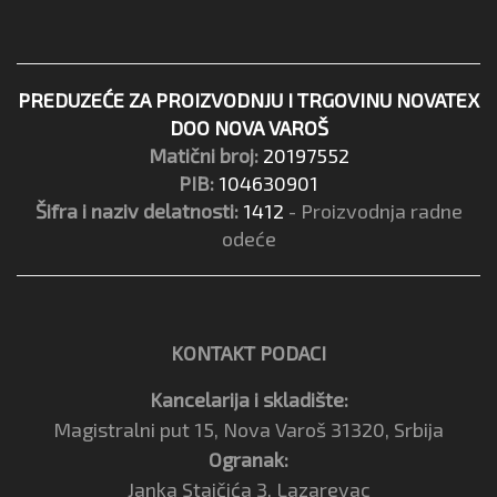
PREDUZEĆE ZA PROIZVODNJU I TRGOVINU NOVATEX
DOO NOVA VAROŠ
Matični broj:
20197552
PIB:
104630901
Šifra i naziv delatnosti:
1412
- Proizvodnja radne
odeće
KONTAKT PODACI
Kancelarija i skladište:
Magistralni put 15, Nova Varoš 31320, Srbija
Ogranak:
Janka Stajčića 3, Lazarevac