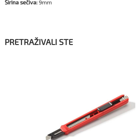
Širina sečiva:
9mm
PRETRAŽIVALI STE