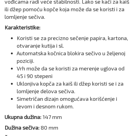
vođicama radi veće stabilnosti. Lako se kači za kaiš
ili džep pomoću kopče koja može da se koristi i za
lomljenje sečiva.
Karakteristike:
Koristi se za precizno sečenje papira, kartona,
otvaranje kutija i sl.
Automatska kočnica blokira sečivo u željenoj
poziciji.
Vrh može da se koristi za merenje uglova od
45 i 90 stepeni
Uklonjiva kopča za kaiš ili džep koristi se i za
lomljenje delova sečiva.
Simetričan dizajn omogućava korišćenje i
levom i desnom rukom.
Ukupna dužina:
147 mm
Dužina sečiva:
80 mm