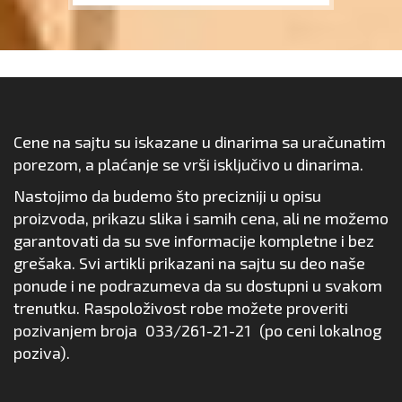
Cene na sajtu su iskazane u dinarima sa uračunatim
porezom, a plaćanje se vrši isključivo u dinarima.
Nastojimo da budemo što precizniji u opisu
proizvoda, prikazu slika i samih cena, ali ne možemo
garantovati da su sve informacije kompletne i bez
grešaka. Svi artikli prikazani na sajtu su deo naše
ponude i ne podrazumeva da su dostupni u svakom
trenutku. Raspoloživost robe možete proveriti
pozivanjem broja
033/261-21-21
(po ceni lokalnog
poziva).