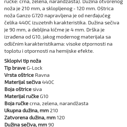
ručke: crna, zelena, narandžasta). Dužina otvorenog
noža je 210 mm, a sklopljenog - 120 mm. Oštrica
noža Ganzo G720 napravljena je od nerđajućeg
čelika 440C izuzetnih karakteristika. Dužina sečiva
je 90 mm, a debljina kičme je 4 mm. Drška je
izrađena od G10, jakog modernog materijala sa
odličnim karakteristikama: visoke otpornosti na
toplotu i otpornosti na hemijske efekte.
Sklopivi tip noža
Tip brave
G-Lock
Vrsta oštrice
Ravna
Materijal sečiva
440C
Boja oštrice
siva
Materijal ručke
G10
Boja ručke
crna, zelena, narandžasta
Ukupna dužina, mm
210
Zatvorena dužina, mm
120
Dužina sečiva, mm
90