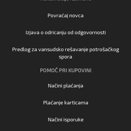
Povraćaj novca
Izjava o odricanju od odgovornosti
Predlog za vansudsko rešavanje potrošačkog
spora
POMOĆ PRI KUPOVINI
Načini plaćanja
Plaćanje karticama
Načini isporuke