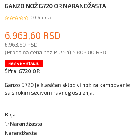
GANZO NOŽ G720 OR NARANDŽASTA
0
Ocena
6.963,60 RSD
6.963,60 RSD
(Prodajna cena bez PDV-a)
5.803,00 RSD
NEMA NA STANJU
Šifra:
G720 OR
Ganzo G720 je klasičan sklopivi nož za kampovanje
sa širokim sečivom ravnog oštrenja.
Boja
Narandžasta
Narandžasta