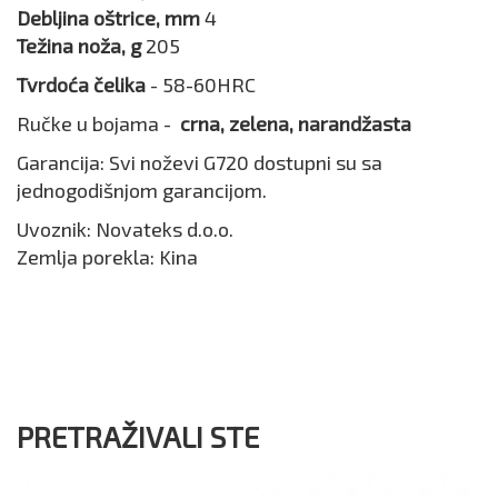
Debljina oštrice, mm
4
Težina noža, g
205
Tvrdoća čelika
- 58-60HRC
Ručke u bojama -
crna, zelena, narandžasta
Garancija: Svi noževi G720 dostupni su sa
jednogodišnjom garancijom.
Uvoznik: Novateks d.o.o.
Zemlja porekla: Kina
PRETRAŽIVALI STE