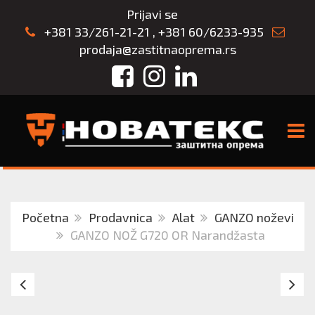
Prijavi se
+381 33/261-21-21
,
+381 60/6233-935
prodaja@zastitnaoprema.rs
Facebook
Instagram
LinkedIn
TOGG
Početna
Prodavnica
Alat
GANZO noževi
GANZO NOŽ G720 OR Narandžasta
Nož
G
Ganzo
N