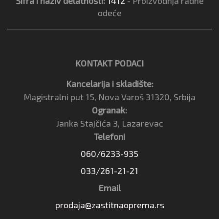
Šifra i naziv delatnosti:
1412
- Proizvodnja radne
odeće
KONTAKT PODACI
Kancelarija i skladište:
Magistralni put 15, Nova Varoš 31320, Srbija
Ogranak:
Janka Stajčića 3, Lazarevac
Telefoni
060/6233-935
033/261-21-21
Email
prodaja@zastitnaoprema.rs