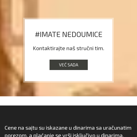
#IMATE NEDOUMICE
Kontaktirajte naš stručni tim.
VEĆ SADA
Cene na sajtu su iskazane u dinarima sa uračunatim
porezom, a plaćanje se vrši isključivo u dinarima.