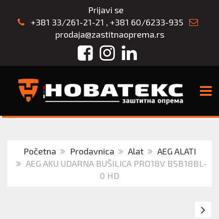
Prijavi se
+381 33/261-21-21
,
+381 60/6233-935
prodaja@zastitnaoprema.rs
Facebook
Instagram
LinkedIn
TOGG
Početna
Prodavnica
Alat
AEG ALATI
AEG AKU UDARNA BUŠILICA PRO18V BSB18BL-
0 HD
A