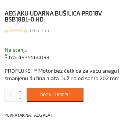
AEG AKU UDARNA BUŠILICA PRO18V
BSB18BL-0 HD
0
Ocena
Na stanju
Šifra:
4935464099
PROFLUKS ™ Motor bez četkica za veću snagu i
smanjenu dužina alata Dužina od samo 202 mm
POVRATAK NA:
AEG ALATI