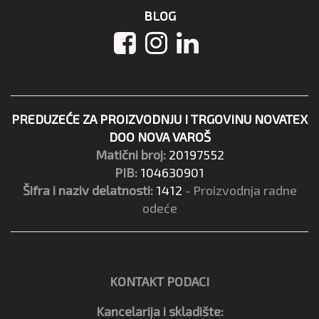
BLOG
PREDUZEĆE ZA PROIZVODNJU I TRGOVINU NOVATEX
DOO NOVA VAROŠ
Matični broj:
20197552
PIB:
104630901
Šifra i naziv delatnosti:
1412
- Proizvodnja radne
odeće
KONTAKT PODACI
Kancelarija i skladište: