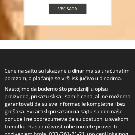
VEĆ SADA
Cene na sajtu su iskazane u dinarima sa uračunatim
porezom, a plaćanje se vrši isključivo u dinarima.
Nastojimo da budemo što precizniji u opisu
proizvoda, prikazu slika i samih cena, ali ne možemo
garantovati da su sve informacije kompletne i bez
grešaka. Svi artikli prikazani na sajtu su deo naše
ponude i ne podrazumeva da su dostupni u svakom
trenutku. Raspoloživost robe možete proveriti
pozivanjem broja
033/261-21-21
(po ceni lokalnog