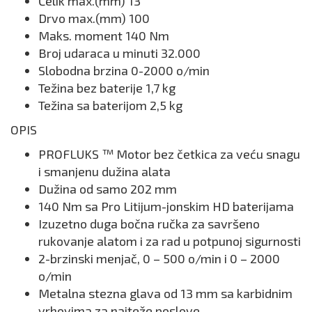
Čelik max.(mm) 13
Drvo max.(mm) 100
Maks. moment 140 Nm
Broj udaraca u minuti 32.000
Slobodna brzina 0-2000 o/min
Težina bez baterije 1,7 kg
Težina sa baterijom 2,5 kg
OPIS
PROFLUKS ™ Motor bez četkica za veću snagu
i smanjenu dužina alata
Dužina od samo 202 mm
140 Nm sa Pro Litijum-jonskim HD baterijama
Izuzetno duga bočna ručka za savršeno
rukovanje alatom i za rad u potpunoj sigurnosti
2-brzinski menjač, 0 – 500 o/min i 0 – 2000
o/min
Metalna stezna glava od 13 mm sa karbidnim
vrhovima za najteže poslove