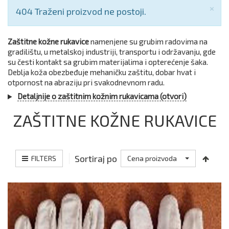
Zat
×
Obaveštenje
404 Traženi proizvod ne postoji.
Zaštitne kožne rukavice
namenjene su grubim radovima na
gradilištu, u metalskoj industriji, transportu i održavanju, gde
su česti kontakt sa grubim materijalima i opterećenje šaka.
Deblja koža obezbeđuje mehaničku zaštitu, dobar hvat i
otpornost na abraziju pri svakodnevnom radu.
Detaljnije o zaštitnim kožnim rukavicama (otvori)
ZAŠTITNE KOŽNE RUKAVICE
Sortiraj po
FILTERS
Cena proizvoda