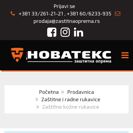
Prijavi se
+381 33/261-21-21
,
+381 60/6233-935
prodaja@zastitnaoprema.rs
Facebook
Instagram
LinkedIn
TOGG
Početna
Prodavnica
Zaštitne i radne rukavice
Zaštitne kožne rukavice