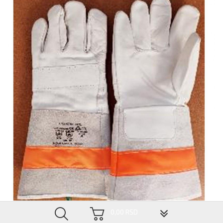
▼
0,00 RSD
ZAŠTITNE RUKAVICE ZA ZAVARIVAČE, CE/CW-1 FL SIMARGL W05