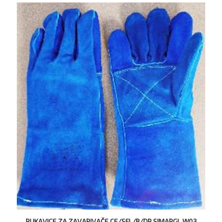
RUKAVICE ZA ZAVARIVAČE,CE/SFL/B/DP SIMARGL W03