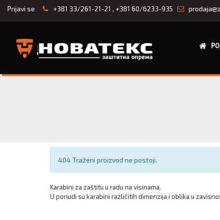
Prijavi se
+381 33/261-21-21
,
+381 60/6233-935
prodaja@z
PO
Obaveštenje
404 Traženi proizvod ne postoji.
Karabini za zaštitu u radu na visinama.
U ponudi su karabini različitih dimenzija i oblika u zavisn