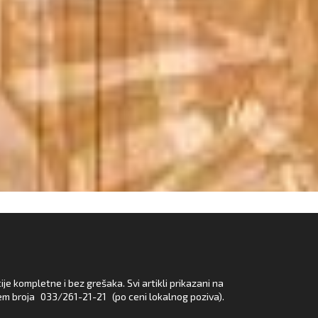
e kompletne i bez grešaka. Svi artikli prikazani na
em broja
033/261-21-21
(po ceni lokalnog poziva).