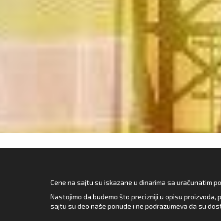
Cene na sajtu su iskazane u dinarima sa uračunatim pore
Nastojimo da budemo što precizniji u opisu proizvoda, p
sajtu su deo naše ponude i ne podrazumeva da su dost