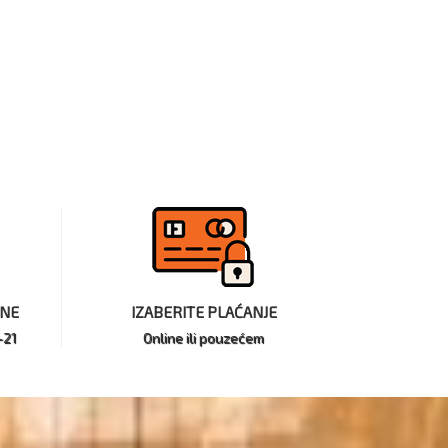
INE
IZABERITE PLAĆANJE
-21
Online ili pouzećem