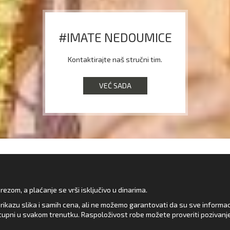
#IMATE NEDOUMICE
Kontaktirajte naš stručni tim.
VEĆ SADA
zom, a plaćanje se vrši isključivo u dinarima.
rikazu slika i samih cena, ali ne možemo garantovati da su sve informacij
upni u svakom trenutku. Raspoloživost robe možete proveriti pozivanj