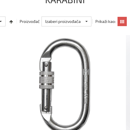
Izaberi proizvođača
Proizvođač
Prikaži kao: