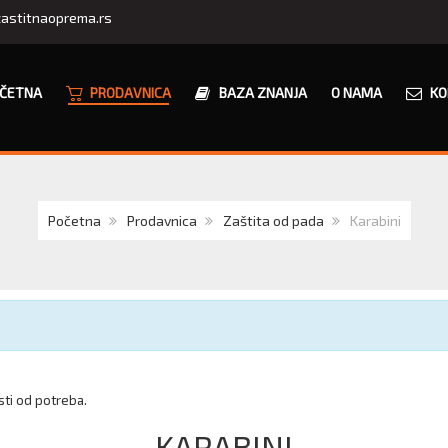
astitnaoprema.rs
ČETNA
PRODAVNICA
BAZA ZNANJA
O NAMA
KO
Početna
Prodavnica
Zaštita od pada
Karabini
osti od potreba.
KARABINI