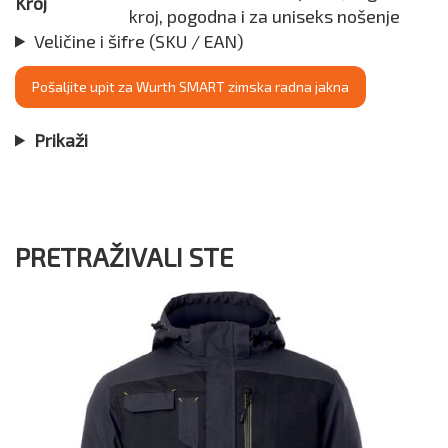
Kroj
kroj, pogodna i za uniseks nošenje
Veličine i šifre (SKU / EAN)
Pošaljite upit za Wurth SMART zimska radna jakna
Prikaži
PRETRAŽIVALI STE