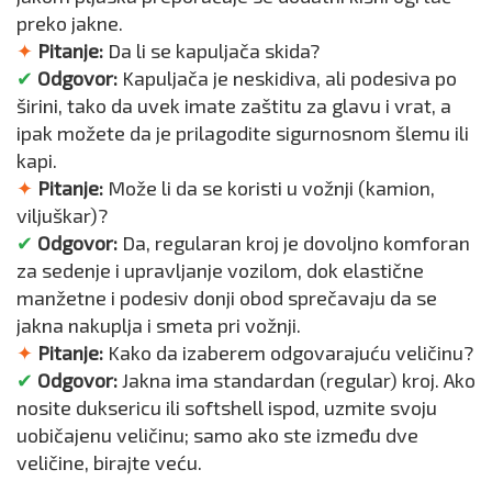
preko jakne.
✦
Pitanje:
Da li se kapuljača skida?
✔
Odgovor:
Kapuljača je neskidiva, ali podesiva po
širini, tako da uvek imate zaštitu za glavu i vrat, a
ipak možete da je prilagodite sigurnosnom šlemu ili
kapi.
✦
Pitanje:
Može li da se koristi u vožnji (kamion,
viljuškar)?
✔
Odgovor:
Da, regularan kroj je dovoljno komforan
za sedenje i upravljanje vozilom, dok elastične
manžetne i podesiv donji obod sprečavaju da se
jakna nakuplja i smeta pri vožnji.
✦
Pitanje:
Kako da izaberem odgovarajuću veličinu?
✔
Odgovor:
Jakna ima standardan (regular) kroj. Ako
nosite duksericu ili softshell ispod, uzmite svoju
uobičajenu veličinu; samo ako ste između dve
veličine, birajte veću.