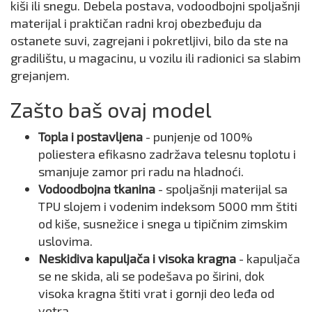
kiši ili snegu. Debela postava, vodoodbojni spoljašnji
materijal i praktičan radni kroj obezbeđuju da
ostanete suvi, zagrejani i pokretljivi, bilo da ste na
gradilištu, u magacinu, u vozilu ili radionici sa slabim
grejanjem.
Zašto baš ovaj model
Topla i postavljena
- punjenje od 100%
poliestera efikasno zadržava telesnu toplotu i
smanjuje zamor pri radu na hladnoći.
Vodoodbojna tkanina
- spoljašnji materijal sa
TPU slojem i vodenim indeksom 5000 mm štiti
od kiše, susnežice i snega u tipičnim zimskim
uslovima.
Neskidiva kapuljača i visoka kragna
- kapuljača
se ne skida, ali se podešava po širini, dok
visoka kragna štiti vrat i gornji deo leđa od
vetra.