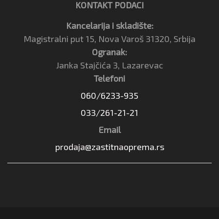
KONTAKT PODACI
Kancelarija i skladište:
Magistralni put 15, Nova Varoš 31320, Srbija
Ogranak:
Janka Stajčića 3, Lazarevac
Telefoni
060/6233-935
033/261-21-21
Email
prodaja@zastitnaoprema.rs