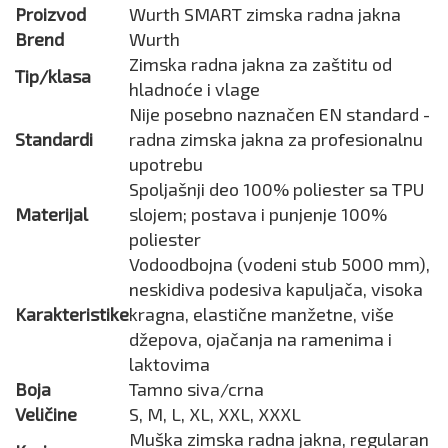
Proizvod
Wurth SMART zimska radna jakna
Brend
Wurth
Zimska radna jakna za zaštitu od
Tip/klasa
hladnoće i vlage
Nije posebno naznačen EN standard -
Standardi
radna zimska jakna za profesionalnu
upotrebu
Spoljašnji deo 100% poliester sa TPU
Materijal
slojem; postava i punjenje 100%
poliester
Vodoodbojna (vodeni stub 5000 mm),
neskidiva podesiva kapuljača, visoka
Karakteristike
kragna, elastične manžetne, više
džepova, ojačanja na ramenima i
laktovima
Boja
Tamno siva/crna
Veličine
S, M, L, XL, XXL, XXXL
Muška zimska radna jakna, regularan