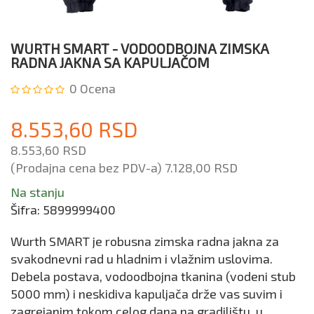
WURTH SMART - VODOODBOJNA ZIMSKA
RADNA JAKNA SA KAPULJAČOM
0
Ocena
8.553,60 RSD
8.553,60 RSD
(Prodajna cena bez PDV-a)
7.128,00 RSD
Na stanju
Šifra:
5899999400
Wurth SMART je robusna zimska radna jakna za
svakodnevni rad u hladnim i vlažnim uslovima.
Debela postava, vodoodbojna tkanina (vodeni stub
5000 mm) i neskidiva kapuljača drže vas suvim i
zagrejanim tokom celog dana na gradilištu, u