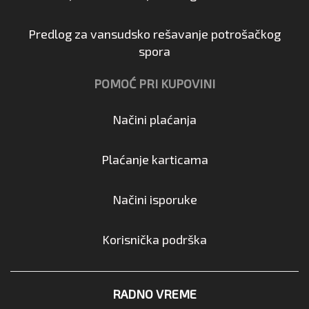
Predlog za vansudsko rešavanje potrošačkog
spora
POMOĆ PRI KUPOVINI
Načini plaćanja
Plaćanje karticama
Načini isporuke
Korisnička podrška
RADNO VREME