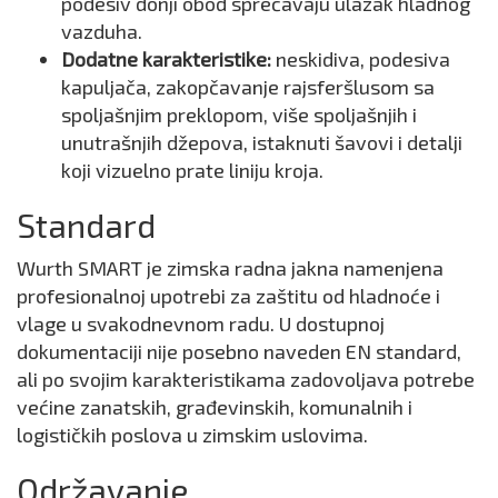
podesiv donji obod sprečavaju ulazak hladnog
vazduha.
Dodatne karakteristike:
neskidiva, podesiva
kapuljača, zakopčavanje rajsferšlusom sa
spoljašnjim preklopom, više spoljašnjih i
unutrašnjih džepova, istaknuti šavovi i detalji
koji vizuelno prate liniju kroja.
Standard
Wurth SMART je zimska radna jakna namenjena
profesionalnoj upotrebi za zaštitu od hladnoće i
vlage u svakodnevnom radu. U dostupnoj
dokumentaciji nije posebno naveden EN standard,
ali po svojim karakteristikama zadovoljava potrebe
većine zanatskih, građevinskih, komunalnih i
logističkih poslova u zimskim uslovima.
Održavanje