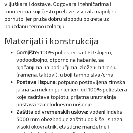
viljuškara i dostave. Odgovara i tehničarima i
monterima koji često prelaze iz vozila napolje i
obrnuto, jer pruža dobru slobodu pokreta uz
pouzdanu termo izolaciju.
Materijali i konstrukcija
Gornjište:
100% poliester sa TPU slojem,
vodoodbojno, otporno na habanje, sa
ojačanjima na područjima izloženim trenju
(ramena, laktovi), u boji tamno siva/crna.
Postava i ispuna:
potpuno postavljena zimska
jakna sa mekim punjenjem od 100% poliestera
koje zadržava toplotu; prijatna unutrašnja
postava za celodnevno nošenje.
Zaštita od vremenskih uslova:
vodeni indeks
5000 mm obezbeđuje zaštitu od kiše i snega;
visoki okovratnik, elastične manžetne i