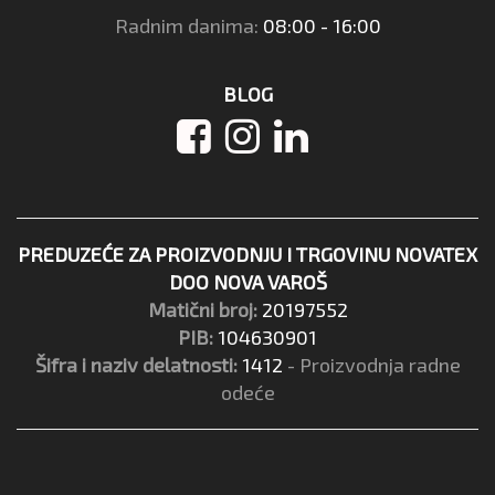
Radnim danima:
08:00 - 16:00
BLOG
PREDUZEĆE ZA PROIZVODNJU I TRGOVINU NOVATEX
DOO NOVA VAROŠ
Matični broj:
20197552
PIB:
104630901
Šifra i naziv delatnosti:
1412
- Proizvodnja radne
odeće