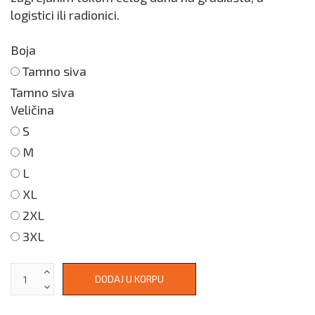
logistici ili radionici.
Boja
Tamno siva
Tamno siva
Veličina
S
M
L
XL
2XL
3XL