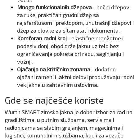
Mnogo funkcionalnih džepova
- bočni džepovi
za ruke, praktičan grudni džep sa
rajsferšlusom i preklopom, unutrašnji džepovi i
džep za olovke za sitan alat i dokumenta.
Komforan radni kroj
- elastične manžetne i
podesiv donji obod drže jaknu uz telo bez
ograničavanja pokreta pri radu, saginjanju i
vožnji.
Ojačanja na kritičnim zonama
- dodatno
ojačani rameni i laktni delovi produžavaju radni
vek jakne u zahtevnim uslovima.
Gde se najčešće koriste
Wurth SMART zimska jakna je dobar izbor za rad na
gradilištima, u putnim službama, servisima i
radionicama sa slabim grejanjem, magacinima i
logistici, komunalnim službama, kao i za vozače