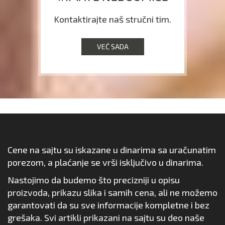
Kontaktirajte naš stručni tim.
VEĆ SADA
Cene na sajtu su iskazane u dinarima sa uračunatim
porezom, a plaćanje se vrši isključivo u dinarima.
Nastojimo da budemo što precizniji u opisu
proizvoda, prikazu slika i samih cena, ali ne možemo
garantovati da su sve informacije kompletne i bez
grešaka. Svi artikli prikazani na sajtu su deo naše