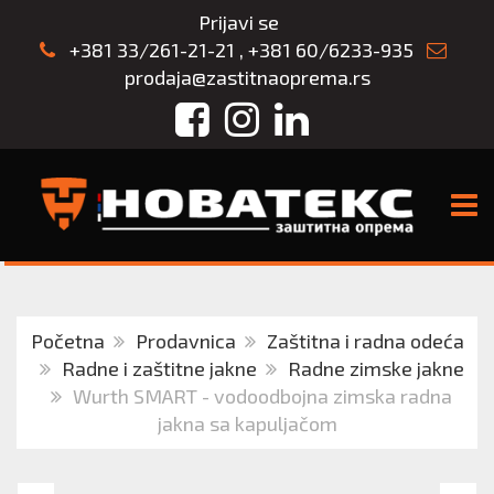
Prijavi se
+381 33/261-21-21
,
+381 60/6233-935
prodaja@zastitnaoprema.rs
Facebook
Instagram
LinkedIn
TOGG
Početna
Prodavnica
Zaštitna i radna odeća
Radne i zaštitne jakne
Radne zimske jakne
Wurth SMART - vodoodbojna zimska radna
jakna sa kapuljačom