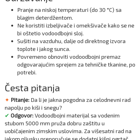
Pranje na niskoj temperaturi (do 30 °C) sa
blagim deterdžentom.
Ne koristiti izbeljivače i omekšivače kako se ne
bi oštetio vodoodbojni sloj.
Sušiti na vazduhu, dalje od direktnog izvora
toplote i jakog sunca.
Povremeno obnoviti vodoodbojni premaz
odgovarajućim sprejem za tehničke tkanine, po
potrebi.
Česta pitanja
✦
Pitanje:
Da li je jakna pogodna za celodnevni rad
napolju po kiši i snegu?
✔
Odgovor:
Vodoodbojni materijal sa vodenim
stubom 5000 mm pruža dobru zaštitu u
uobičajenim zimskim uslovima. Za višesatni rad na
jakom pljusku preporučuje se dodatni kišni ogrtač