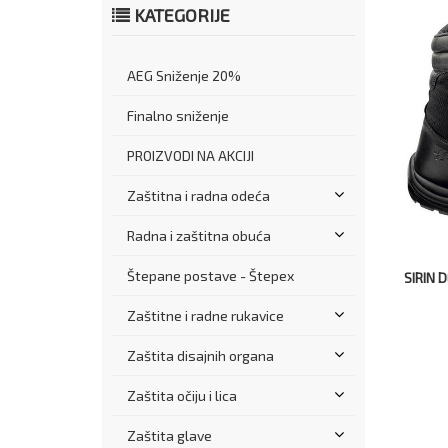
KATEGORIJE
AEG Sniženje 20%
Finalno sniženje
PROIZVODI NA AKCIJI
Zaštitna i radna odeća
Radna i zaštitna obuća
Štepane postave - Štepex
SIRIN 
Zaštitne i radne rukavice
Zaštita disajnih organa
Zaštita očiju i lica
Zaštita glave