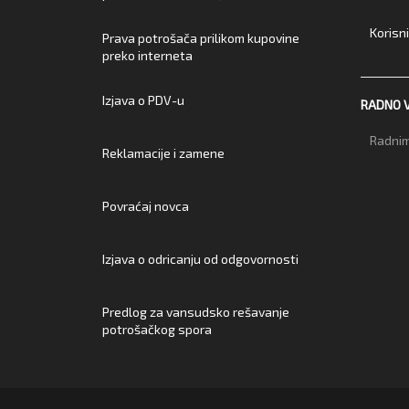
Korisn
Prava potrošača prilikom kupovine
preko interneta
Izjava o PDV-u
RADNO 
Radnim
Reklamacije i zamene
Povraćaj novca
Izjava o odricanju od odgovornosti
Predlog za vansudsko rešavanje
potrošačkog spora