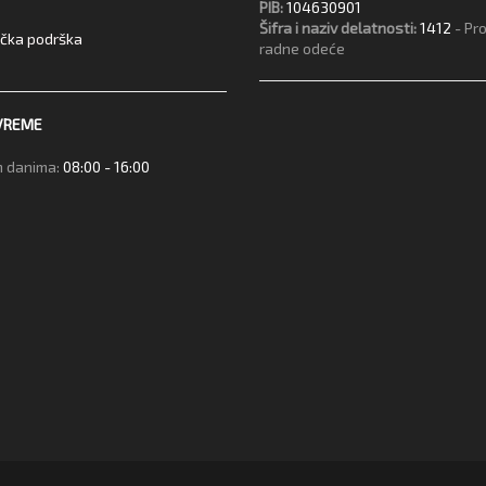
PIB:
104630901
Šifra i naziv delatnosti:
1412
- Pr
ička podrška
radne odeće
VREME
 danima:
08:00 - 16:00