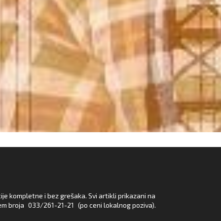
e kompletne i bez grešaka. Svi artikli prikazani na
em broja
033/261-21-21
(po ceni lokalnog poziva).