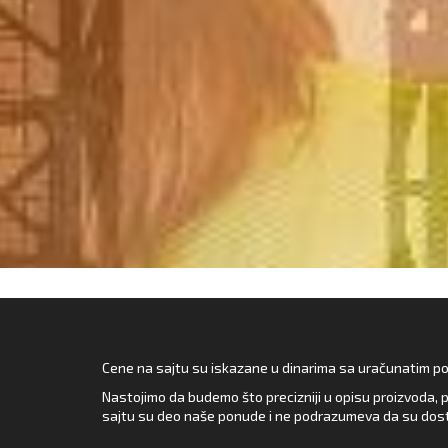
Cene na sajtu su iskazane u dinarima sa uračunatim pore
Nastojimo da budemo što precizniji u opisu proizvoda, p
sajtu su deo naše ponude i ne podrazumeva da su dost