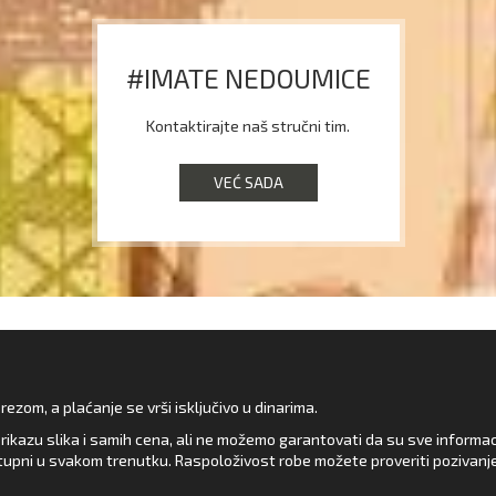
#IMATE NEDOUMICE
Kontaktirajte naš stručni tim.
VEĆ SADA
zom, a plaćanje se vrši isključivo u dinarima.
rikazu slika i samih cena, ali ne možemo garantovati da su sve informacij
upni u svakom trenutku. Raspoloživost robe možete proveriti pozivanj