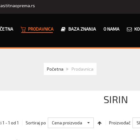
astitnaoprema.rs
ČETNA
PRODAVNICA
BAZA ZNANJA
O NAMA
KO
Početna
Prodavnica
SIRIN
Cena proizvoda
S
 1 - 1 od 1
Sortiraj po
Proizvođač