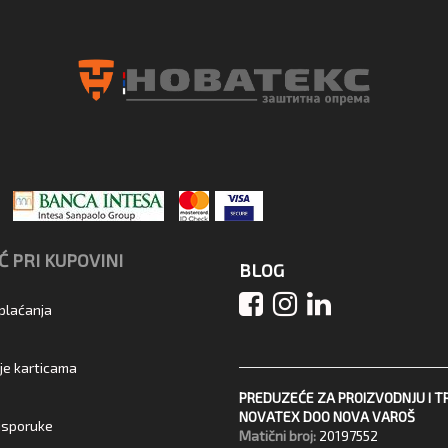
 PRI KUPOVINI
BLOG
 plaćanja
je karticama
PREDUZEĆE ZA PROIZVODNJU I T
NOVATEX DOO NOVA VAROŠ
 isporuke
Matični broj:
20197552