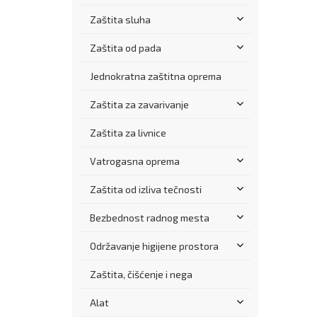
Zaštita sluha
Zaštita od pada
Jednokratna zaštitna oprema
Zaštita za zavarivanje
Zaštita za livnice
Vatrogasna oprema
Zaštita od izliva tečnosti
Bezbednost radnog mesta
Održavanje higijene prostora
Zaštita, čišćenje i nega
Alat