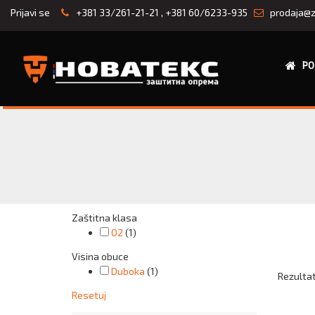
Prijavi se
+381 33/261-21-21
,
+381 60/6233-935
prodaja@z
PO
Zaštitna klasa
O2
(1)
Visina obuce
Duboka
(1)
Rezultati
Resetuj