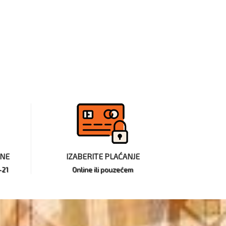
INE
IZABERITE PLAĆANJE
-21
Online ili pouzećem