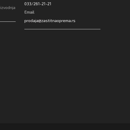
033/261-21-21
oizvodnja
Email
prodaja@zastitnaoprema.rs