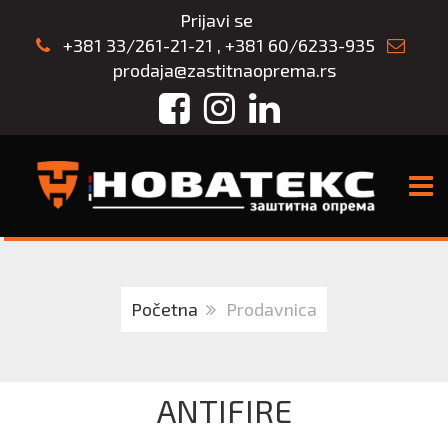
Prijavi se
+381 33/261-21-21
,
+381 60/6233-935
prodaja@zastitnaoprema.rs
Facebook
Instagram
LinkedIn
TOGG
Početna
Prodavnica
ANTIFIRE