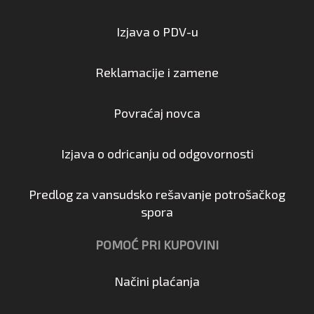
Izjava o PDV-u
Reklamacije i zamene
Povraćaj novca
Izjava o odricanju od odgovornosti
Predlog za vansudsko rešavanje potrošačkog
spora
POMOĆ PRI KUPOVINI
Načini plaćanja