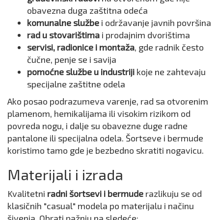
obavezna duga zaštitna odeća
komunalne službe
i održavanje javnih površina
rad u stovarištima
i prodajnim dvorištima
servisi, radionice i montaža
, gde radnik često
čučne, penje se i savija
pomoćne službe u industriji
koje ne zahtevaju
specijalne zaštitne odela
Ako posao podrazumeva varenje, rad sa otvorenim
plamenom, hemikalijama ili visokim rizikom od
povreda nogu, i dalje su obavezne duge radne
pantalone ili specijalna odela. Šortseve i bermude
koristimo tamo gde je bezbedno skratiti nogavicu.
Materijali i izrada
Kvalitetni
radni šortsevi i bermude
razlikuju se od
klasičnih "casual" modela po materijalu i načinu
šivenja. Obrati pažnju na sledeće: