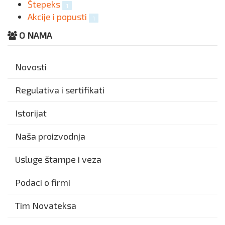
Štepeks
1
Akcije i popusti
1
O NAMA
Novosti
Regulativa i sertifikati
Istorijat
Naša proizvodnja
Usluge štampe i veza
Podaci o firmi
Tim Novateksa