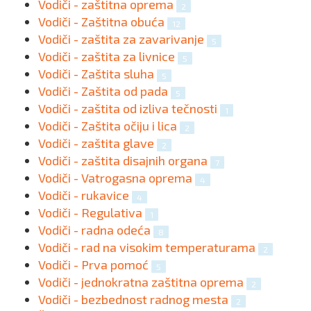
Vodiči - zaštitna oprema
2
Vodiči - Zaštitna obuća
12
Vodiči - zaštita za zavarivanje
5
Vodiči - zaštita za livnice
5
Vodiči - Zaštita sluha
5
Vodiči - Zaštita od pada
5
Vodiči - zaštita od izliva tečnosti
1
Vodiči - Zaštita očiju i lica
2
Vodiči - zaštita glave
2
Vodiči - zaštita disajnih organa
7
Vodiči - Vatrogasna oprema
4
Vodiči - rukavice
4
Vodiči - Regulativa
1
Vodiči - radna odeća
8
Vodiči - rad na visokim temperaturama
2
Vodiči - Prva pomoć
5
Vodiči - jednokratna zaštitna oprema
2
Vodiči - bezbednost radnog mesta
2