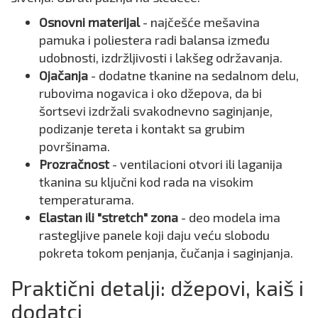
Osnovni materijal
- najčešće mešavina
pamuka i poliestera radi balansa između
udobnosti, izdržljivosti i lakšeg održavanja.
Ojačanja
- dodatne tkanine na sedalnom delu,
rubovima nogavica i oko džepova, da bi
šortsevi izdržali svakodnevno saginjanje,
podizanje tereta i kontakt sa grubim
površinama.
Prozračnost
- ventilacioni otvori ili laganija
tkanina su ključni kod rada na visokim
temperaturama.
Elastan ili "stretch" zona
- deo modela ima
rastegljive panele koji daju veću slobodu
pokreta tokom penjanja, čučanja i saginjanja.
Praktični detalji: džepovi, kaiš i
dodatci