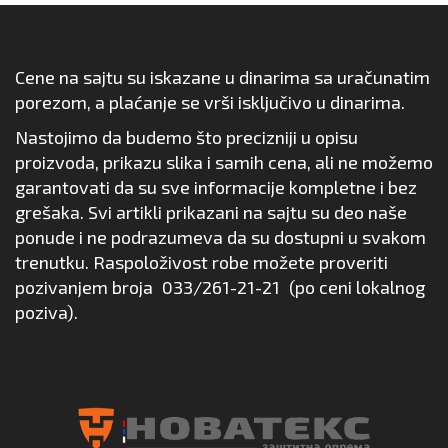
Cene na sajtu su iskazane u dinarima sa uračunatim
porezom, a plaćanje se vrši isključivo u dinarima.
Nastojimo da budemo što precizniji u opisu
proizvoda, prikazu slika i samih cena, ali ne možemo
garantovati da su sve informacije kompletne i bez
grešaka. Svi artikli prikazani na sajtu su deo naše
ponude i ne podrazumeva da su dostupni u svakom
trenutku. Raspoloživost robe možete proveriti
pozivanjem broja
033/261-21-21
(po ceni lokalnog
poziva).