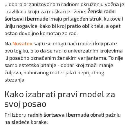
U dobro organizovanom radnom okruženju važna je
i razlika u kroju za muškarce i žene.
Ženski radni
šortsevi i bermude
imaju prilagođen struk, kukove i
liniju nogavice, kako bi kroj pratio oblik tela, a opet
ostao dovoljno komotan za rad.
Na
Novatex
sajtu se mogu naći modeli koji prate
ovu logiku, bilo da se radi o univerzalnim krojevima
ili posebno označenim ženskim varijantama. To nije
samo estetsko pitanje - dobar kroj znači manje
žuljeva, naboranog materijala i neprijatnog
stezanja.
Kako izabrati pravi model za
svoj posao
Pri izboru
radnih šortseva i bermuda
obrati pažnju
na sledeće korake: