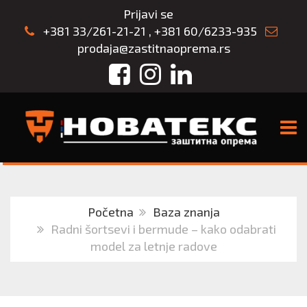
Prijavi se
+381 33/261-21-21
,
+381 60/6233-935
prodaja@zastitnaoprema.rs
Facebook
Instagram
LinkedIn
TOGG
Početna
Baza znanja
Radni šortsevi i bermude – kako odabrati
model za letnje radove