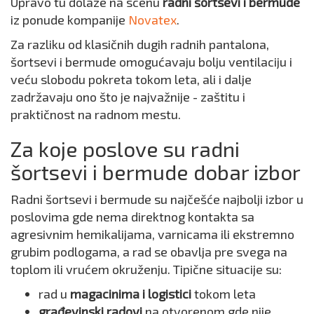
Upravo tu dolaze na scenu
radni šortsevi i bermude
iz ponude kompanije
Novatex
.
Za razliku od klasičnih dugih radnih pantalona,
šortsevi i bermude omogućavaju bolju ventilaciju i
veću slobodu pokreta tokom leta, ali i dalje
zadržavaju ono što je najvažnije - zaštitu i
praktičnost na radnom mestu.
Za koje poslove su radni
šortsevi i bermude dobar izbor
Radni šortsevi i bermude su najčešće najbolji izbor u
poslovima gde nema direktnog kontakta sa
agresivnim hemikalijama, varnicama ili ekstremno
grubim podlogama, a rad se obavlja pre svega na
toplom ili vrućem okruženju. Tipične situacije su:
rad u
magacinima i logistici
tokom leta
građevinski radovi
na otvorenom gde nije