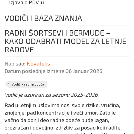
Izjava o PDV-u
VODIČI I BAZA ZNANJA
RADNI ŠORTSEVI I BERMUDE –
KAKO ODABRATI MODEL ZA LETNJE
RADOVE
Napisao:
Novateks
Datum poslednje izmene 06 Januar 2026
Vodiči - radna odeća
Vodič je ažuriran za sezonu 2025-2026.
Rad u letnjim uslovima nosi svoje rizike: vrućina,
znojenje, pad koncentracije i veći umor. Zato je
važno da donji deo radne odeće bude lagan,
prozračan i dovoljno izdržljiv za posao koji radite.