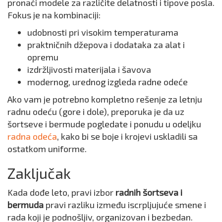
pronaći modele za različite delatnosti i tipove posla.
Fokus je na kombinaciji:
udobnosti pri visokim temperaturama
praktničnih džepova i dodataka za alat i
opremu
izdržljivosti materijala i šavova
modernog, urednog izgleda radne odeće
Ako vam je potrebno kompletno rešenje za letnju
radnu odeću (gore i dole), preporuka je da uz
šortseve i bermude pogledate i ponudu u odeljku
radna odeća
, kako bi se boje i krojevi uskladili sa
ostatkom uniforme.
Zaključak
Kada dođe leto, pravi izbor
radnih šortseva i
bermuda
pravi razliku između iscrpljujuće smene i
rada koji je podnošljiv, organizovan i bezbedan.