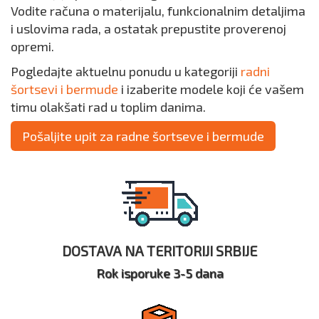
Vodite računa o materijalu, funkcionalnim detaljima
i uslovima rada, a ostatak prepustite proverenoj
opremi.
Pogledajte aktuelnu ponudu u kategoriji
radni
šortsevi i bermude
i izaberite modele koji će vašem
timu olakšati rad u toplim danima.
Pošaljite upit za radne šortseve i bermude
DOSTAVA NA TERITORIJI SRBIJE
Rok isporuke 3-5 dana