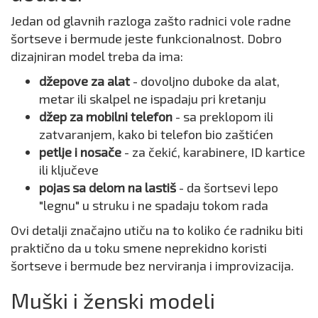
Jedan od glavnih razloga zašto radnici vole radne
šortseve i bermude jeste funkcionalnost. Dobro
dizajniran model treba da ima:
džepove za alat
- dovoljno duboke da alat,
metar ili skalpel ne ispadaju pri kretanju
džep za mobilni telefon
- sa preklopom ili
zatvaranjem, kako bi telefon bio zaštićen
petlje i nosače
- za čekić, karabinere, ID kartice
ili ključeve
pojas sa delom na lastiš
- da šortsevi lepo
"legnu" u struku i ne spadaju tokom rada
Ovi detalji značajno utiču na to koliko će radniku biti
praktično da u toku smene neprekidno koristi
šortseve i bermude bez nerviranja i improvizacija.
Muški i ženski modeli