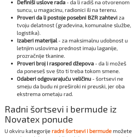
Definiši uslove rada
- da li radiš na otvorenom
suncu, u magacinu, radionici ili na terenu.
Proveri da li postoje posebni BZR zahtevi
za
tvoju delatnost (građevina, komunalne službe,
logistika).
Izaberi materijal
- za maksimalnu udobnost u
letnjim uslovima prednost imaju laganije,
prozračnije tkanine.
Proveri broj i raspored džepova
- da li možeš
da poneseš sve što ti treba tokom smene.
Odaberi odgovarajuću veličinu
- šortsevi ne
smeju da budu ni preširoki ni preuski, jer oba
ekstrema ometaju rad.
Radni šortsevi i bermude iz
Novatex ponude
U okviru kategorije
radni šortsevi i bermude
možete