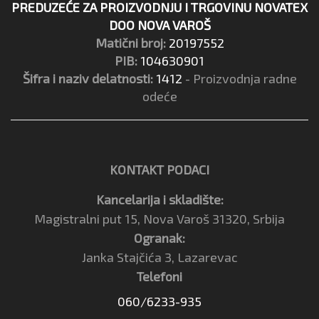
PREDUZEĆE ZA PROIZVODNJU I TRGOVINU NOVATEX
DOO NOVA VAROŠ
Matični broj:
20197552
PIB:
104630901
Šifra i naziv delatnosti:
1412
- Proizvodnja radne
odeće
KONTAKT PODACI
Kancelarija i skladište:
Magistralni put 15, Nova Varoš 31320, Srbija
Ogranak:
Janka Stajčića 3, Lazarevac
Telefoni
060/6233-935