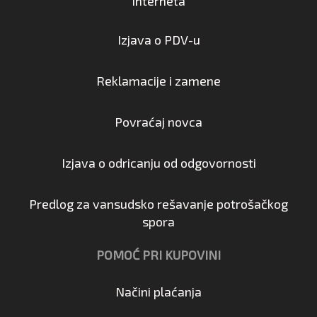
interneta
Izjava o PDV-u
Reklamacije i zamene
Povraćaj novca
Izjava o odricanju od odgovornosti
Predlog za vansudsko rešavanje potrošačkog
spora
POMOĆ PRI KUPOVINI
Načini plaćanja