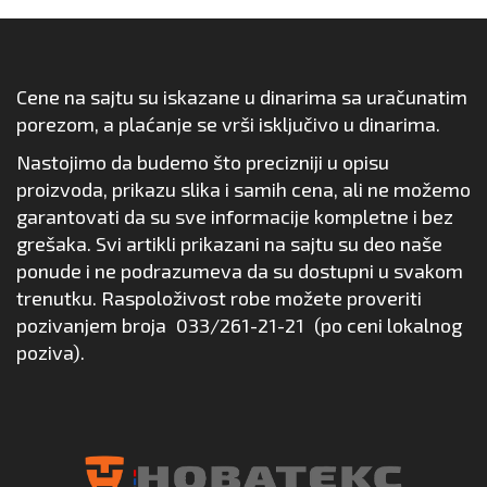
Cene na sajtu su iskazane u dinarima sa uračunatim
porezom, a plaćanje se vrši isključivo u dinarima.
Nastojimo da budemo što precizniji u opisu
proizvoda, prikazu slika i samih cena, ali ne možemo
garantovati da su sve informacije kompletne i bez
grešaka. Svi artikli prikazani na sajtu su deo naše
ponude i ne podrazumeva da su dostupni u svakom
trenutku. Raspoloživost robe možete proveriti
pozivanjem broja
033/261-21-21
(po ceni lokalnog
poziva).