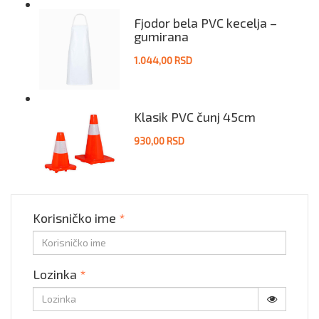
Fjodor bela PVC kecelja –
gumirana
1.044,00 RSD
Klasik PVC čunj 45cm
930,00 RSD
Korisničko ime
*
Lozinka
*
Prikaži lo