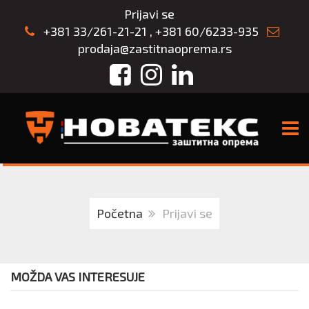
Prijavi se
+381 33/261-21-21
,
+381 60/6233-935
prodaja@zastitnaoprema.rs
Facebook
Instagram
LinkedIn
TOGG
Početna
Prijavi se
MOŽDA VAS INTERESUJE