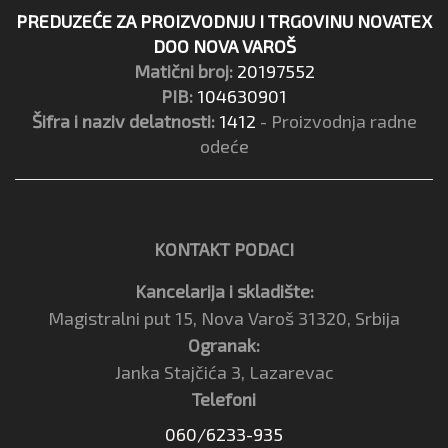
PREDUZEĆE ZA PROIZVODNJU I TRGOVINU NOVATEX
DOO NOVA VAROŠ
Matični broj:
20197552
PIB:
104630901
Šifra i naziv delatnosti:
1412
- Proizvodnja radne
odeće
KONTAKT PODACI
Kancelarija i skladište:
Magistralni put 15, Nova Varoš 31320, Srbija
Ogranak:
Janka Stajčića 3, Lazarevac
Telefoni
060/6233-935